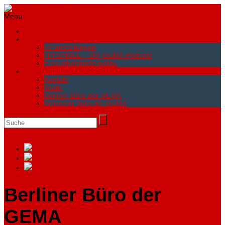
Menu
Home
Aktionen
Veranstaltungen
HITSINGLE – Der GEMA-Podcast
#marathonmitderpolitik
Kontakt
Kontakt
Team
Berliner Büro der GEMA
Brüsseler Büro der GEMA
Search
Berliner Büro der
GEMA