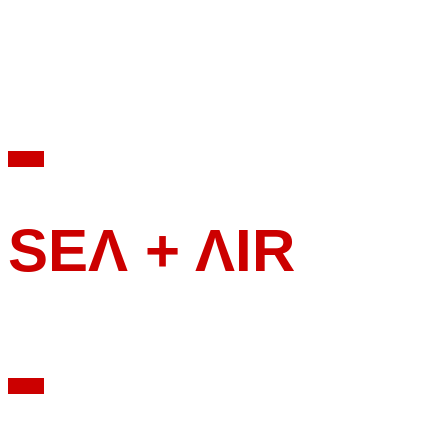
Marcel Brell
Wohnzimmerkonzert im Berliner Büro
Fotos
SEΛ + ΛIR
Wohnzimmerkonzert im Berliner Büro
Fotos