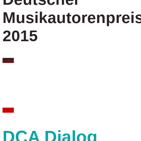
Musikautorenprei
2015
Fotos
Rolf Zuckowski
Wohnzimmerkonzert im Berliner Büro
Fotos
DCA Dialog