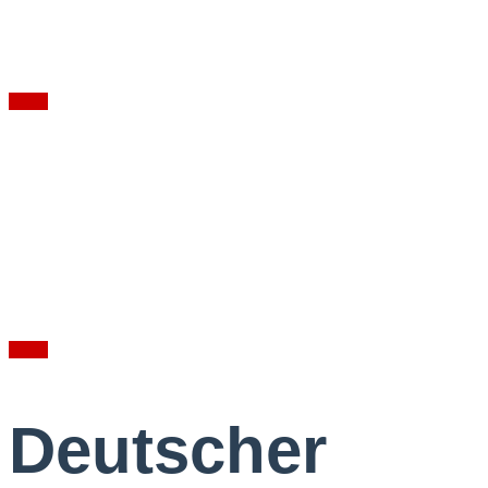
Wohnzimmerkonzert
Fotos
Elif
Wohnzimmerkonzert im Berliner Büro
Fotos
Deutscher