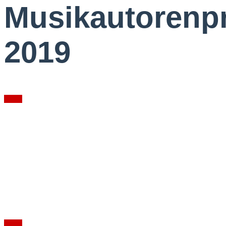
Musikautorenpr
2019
Fotos
Kultur im Internet -
Vielfalt ohne
Vergütung?
Diskussion zur geplanten EU-Urheberrechtsreform
Fotos