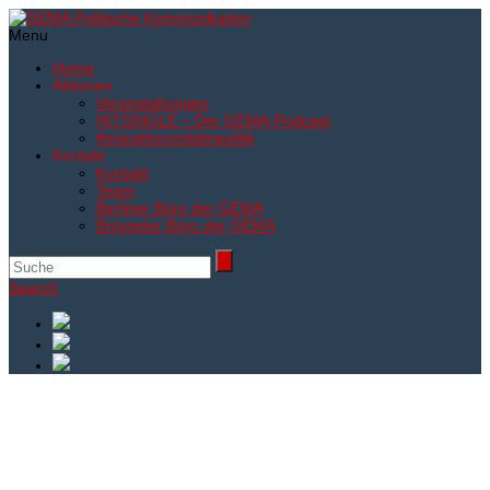
Menu
Home
Aktionen
Veranstaltungen
HITSINGLE – Der GEMA-Podcast
#marathonmitderpolitik
Kontakt
Kontakt
Team
Berliner Büro der GEMA
Brüsseler Büro der GEMA
Search
Musik, Mensch,
Maschine: Kreativität