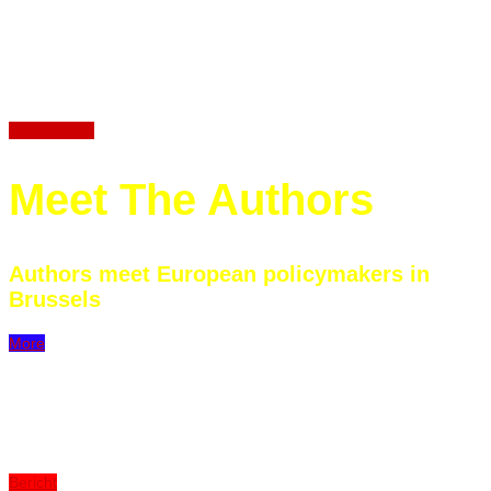
verändert
Panel auf der re:publica
Zum Beitrag
Meet The Authors
Authors meet European policymakers in
Brussels
More
Musik trifft Politik
Bericht