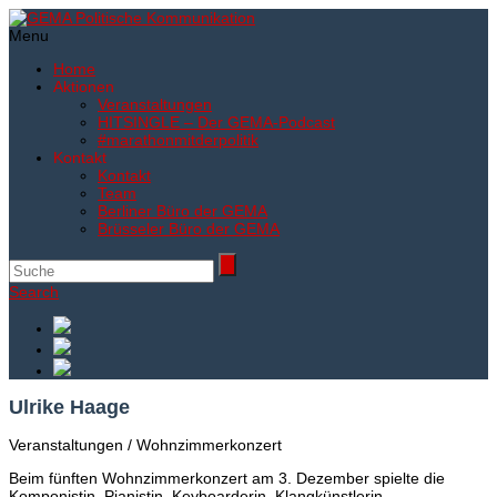
Menu
Home
Aktionen
Veranstaltungen
HITSINGLE – Der GEMA-Podcast
#marathonmitderpolitik
Kontakt
Kontakt
Team
Berliner Büro der GEMA
Brüsseler Büro der GEMA
Search
Ulrike Haage
Veranstaltungen / Wohnzimmerkonzert
Beim fünften Wohnzimmerkonzert am 3. Dezember spielte die
Komponistin, Pianistin, Keyboarderin, Klangkünstlerin,