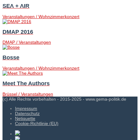
SEΛ + ΛIR
Veranstaltungen / Wohnzimmerkonzert
DMAP 2016
DMAP / Veranstaltungen
Bosse
Veranstaltungen / Wohnzimmerkonzert
Meet The Authors
Brüssel / Veranstaltungen
(c) Alle Rechte vorbehalten - 2015-2025 - www.gema-politik.de
Impressum
Datenschutz
Netiquette
Cookie-Richtlinie (EU)