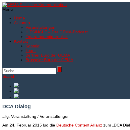
Menu
Home
Aktionen
Veranstaltungen
HITSINGLE – Der GEMA-Podcast
#marathonmitderpolitik
Kontakt
Kontakt
Team
Berliner Büro der GEMA
Brüsseler Büro der GEMA
Search
DCA Dialog
allg. Veranstaltung / Veranstaltungen
Am 24. Februar 2015 lud die
Deutsche Content Allianz
zum „DCA Dialo