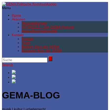
Menu
Home
Aktionen
Veranstaltungen
HITSINGLE – Der GEMA-Podcast
#marathonmitderpolitik
Kontakt
Kontakt
Team
Berliner Büro der GEMA
Brüsseler Büro der GEMA
Search
GEMA-BLOG
musik | kultur | urheberrecht