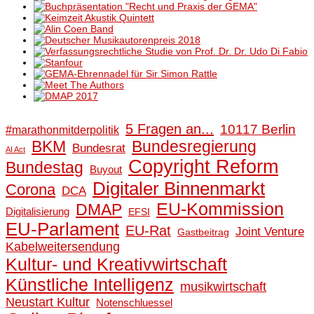
5 Fragen an...
10117 Berlin
#marathonmitderpolitik
BKM
Bundesregierung
Bundesrat
AI Act
Copyright Reform
Bundestag
Buyout
Digitaler Binnenmarkt
Corona
DCA
EU-Kommission
DMAP
Digitalisierung
EFSI
EU-Parlament
EU-Rat
Joint Venture
Gastbeitrag
Kabelweitersendung
Kultur- und Kreativwirtschaft
Künstliche Intelligenz
musikwirtschaft
Neustart Kultur
Notenschluessel