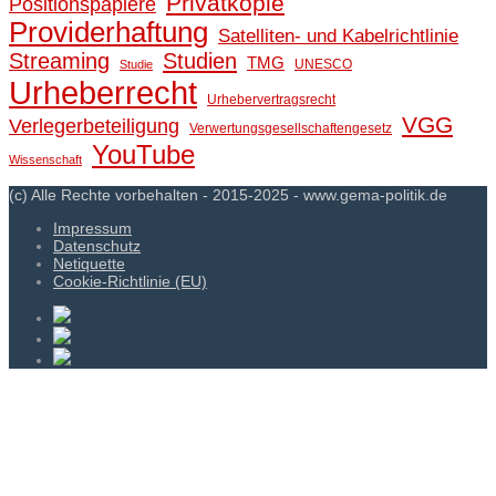
Privatkopie
Positionspapiere
Providerhaftung
Satelliten- und Kabelrichtlinie
Streaming
Studien
TMG
UNESCO
Studie
Urheberrecht
Urhebervertragsrecht
VGG
Verlegerbeteiligung
Verwertungsgesellschaftengesetz
YouTube
Wissenschaft
(c) Alle Rechte vorbehalten - 2015-2025 - www.gema-politik.de
Impressum
Datenschutz
Netiquette
Cookie-Richtlinie (EU)