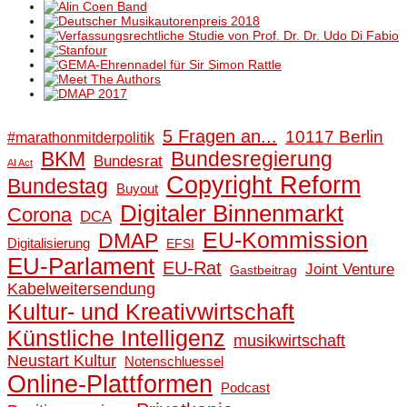
5 Fragen an...
10117 Berlin
#marathonmitderpolitik
BKM
Bundesregierung
Bundesrat
AI Act
Copyright Reform
Bundestag
Buyout
Digitaler Binnenmarkt
Corona
DCA
EU-Kommission
DMAP
Digitalisierung
EFSI
EU-Parlament
EU-Rat
Joint Venture
Gastbeitrag
Kabelweitersendung
Kultur- und Kreativwirtschaft
Künstliche Intelligenz
musikwirtschaft
Neustart Kultur
Notenschluessel
Online-Plattformen
Podcast