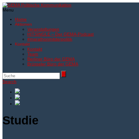
Menu
Home
Aktionen
Veranstaltungen
HITSINGLE – Der GEMA-Podcast
#marathonmitderpolitik
Kontakt
Kontakt
Team
Berliner Büro der GEMA
Brüsseler Büro der GEMA
Search
Studie