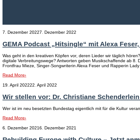
7. Dezember 2022
7. Dezember 2022
GEMA Podcast „Hitsingle“ mit Alexa Feser,
Was geht in den kreativen Köpfen vor, deren Lieder wir täglich hören
digitale Verbreitungswege? Antworten geben Musikschaffende ab 8. D
Frontfrau Mieze, Singer-Songwriterin Alexa Feser und Rapperin Lady 
Read More
›
19. April 2022
22. April 2022
Wir stellen vor: Dr. Christiane Schenderl
Wer ist im neu besetzten Bundestag eigentlich mit für die Kultur ver
Read More
›
6. Dezember 2021
6. Dezember 2021
Rebuilding Europe with Culture – Jetzt an