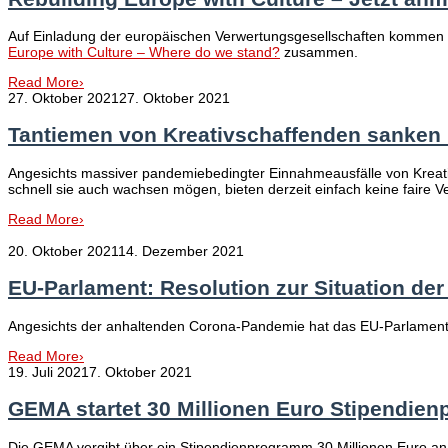
Auf Einladung der europäischen Verwertungsgesellschaften kommen a
Europe with Culture – Where do we stand?
zusammen.
Read More
›
27. Oktober 2021
27. Oktober 2021
Tantiemen von Kreativschaffenden sanken i
Angesichts massiver pandemiebedingter Einnahmeausfälle von Kreativ
schnell sie auch wachsen mögen, bieten derzeit einfach keine faire V
Read More
›
20. Oktober 2021
14. Dezember 2021
EU-Parlament: Resolution zur Situation de
Angesichts der anhaltenden Corona-Pandemie hat das EU-Parlament 
Read More
›
19. Juli 2021
7. Oktober 2021
GEMA startet 30 Millionen Euro Stipendie
Die GEMA vergibt über ein Stipendienprogramm 30 Millionen Euro an 