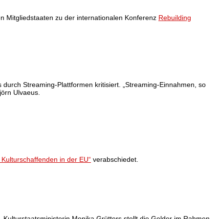
 Mitgliedstaaten zu der internationalen Konferenz
Rebuilding
durch Streaming-Plattformen kritisiert. „Streaming-Einnahmen, so
jörn Ulvaeus.
r Kulturschaffenden in der EU“
verabschiedet.
Kulturstaatsministerin Monika Grütters stellt die Gelder im Rahmen