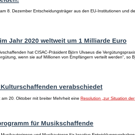
m 8. Dezember Entscheidungsträger aus den EU-Institutionen und den
m Jahr 2020 weltweit um 1 Milliarde Euro
schaffenden hat CISAC-Präsident Björn Ulvaeus die Vergütungspraxis 
ergütung, wenn sie auf Millionen von Empfängern verteilt werden“, so B
r Kulturschaffenden verabschiedet
am 20. Oktober mit breiter Mehrheit eine
Resolution „zur Situation de
nprogramm für Musikschaffende
Musikautorinnen und Musikautoren für kreative Entwicklungsvorhaben. 