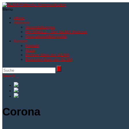
Menu
Home
Aktionen
Veranstaltungen
HITSINGLE – Der GEMA-Podcast
#marathonmitderpolitik
Kontakt
Kontakt
Team
Berliner Büro der GEMA
Brüsseler Büro der GEMA
Search
Corona