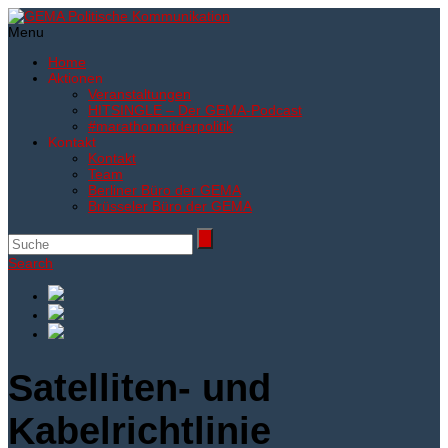
Menu
Home
Aktionen
Veranstaltungen
HITSINGLE – Der GEMA-Podcast
#marathonmitderpolitik
Kontakt
Kontakt
Team
Berliner Büro der GEMA
Brüsseler Büro der GEMA
Search
Satelliten- und
Kabelrichtlinie