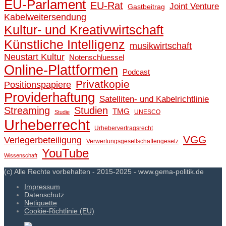
EU-Parlament
EU-Rat
Joint Venture
Gastbeitrag
Kabelweitersendung
Kultur- und Kreativwirtschaft
Künstliche Intelligenz
musikwirtschaft
Neustart Kultur
Notenschluessel
Online-Plattformen
Podcast
Privatkopie
Positionspapiere
Providerhaftung
Satelliten- und Kabelrichtlinie
Streaming
Studien
TMG
UNESCO
Studie
Urheberrecht
Urhebervertragsrecht
VGG
Verlegerbeteiligung
Verwertungsgesellschaftengesetz
YouTube
Wissenschaft
(c) Alle Rechte vorbehalten - 2015-2025 - www.gema-politik.de
Impressum
Datenschutz
Netiquette
Cookie-Richtlinie (EU)