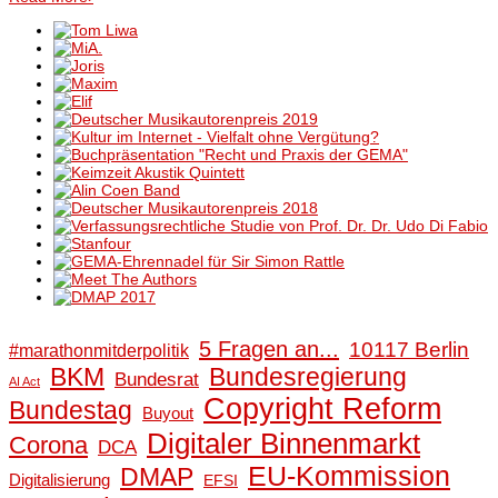
5 Fragen an...
10117 Berlin
#marathonmitderpolitik
BKM
Bundesregierung
Bundesrat
AI Act
Copyright Reform
Bundestag
Buyout
Digitaler Binnenmarkt
Corona
DCA
EU-Kommission
DMAP
Digitalisierung
EFSI