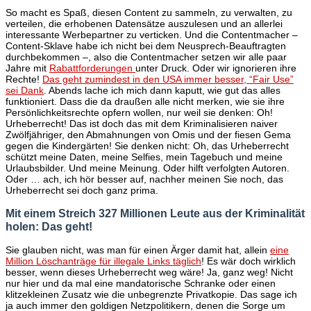
So macht es Spaß, diesen Content zu sammeln, zu verwalten, zu
verteilen, die erhobenen Datensätze auszulesen und an allerlei
interessante Werbepartner zu verticken. Und die Contentmacher –
Content-Sklave habe ich nicht bei dem Neusprech-Beauftragten
durchbekommen –, also die Contentmacher setzen wir alle paar
Jahre mit
Rabattforderungen
unter Druck. Oder wir ignorieren ihre
Rechte!
Das geht zumindest in den USA immer besser, “Fair Use”
sei Dank
. Abends lache ich mich dann kaputt, wie gut das alles
funktioniert. Dass die da draußen alle nicht merken, wie sie ihre
Persönlichkeitsrechte opfern wollen, nur weil sie denken: Oh!
Urheberrecht! Das ist doch das mit dem Kriminalisieren naiver
Zwölfjähriger, den Abmahnungen von Omis und der fiesen Gema
gegen die Kindergärten! Sie denken nicht: Oh, das Urheberrecht
schützt meine Daten, meine Selfies, mein Tagebuch und meine
Urlaubsbilder. Und meine Meinung. Oder hilft verfolgten Autoren.
Oder … ach, ich hör besser auf, nachher meinen Sie noch, das
Urheberrecht sei doch ganz prima.
Mit einem Streich 327 Millionen Leute aus der Kriminalität
holen: Das geht!
Sie glauben nicht, was man für einen Ärger damit hat, allein
eine
Million Löschanträge für illegale Links täglich
! Es wär doch wirklich
besser, wenn dieses Urheberrecht weg wäre! Ja, ganz weg! Nicht
nur hier und da mal eine mandatorische Schranke oder einen
klitzekleinen Zusatz wie die unbegrenzte Privatkopie. Das sage ich
ja auch immer den goldigen Netzpolitikern, denen die Sorge um