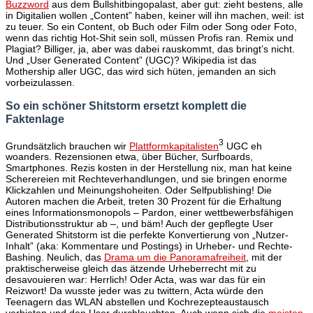
Buzzword
aus dem Bullshitbingopalast, aber gut: zieht bestens, alle
in Digitalien wollen „Content” haben, keiner will ihn machen, weil: ist
zu teuer. So ein Content, ob Buch oder Film oder Song oder Foto,
wenn das richtig Hot-Shit sein soll, müssen Profis ran. Remix und
Plagiat? Billiger, ja, aber was dabei rauskommt, das bringt’s nicht.
Und „User Generated Content” (UGC)? Wikipedia ist das
Mothership aller UGC, das wird sich hüten, jemanden an sich
vorbeizulassen.
So ein schöner Shitstorm ersetzt komplett die
Faktenlage
3
Grundsätzlich brauchen wir
Plattformkapitalisten
UGC eh
woanders. Rezensionen etwa, über Bücher, Surfboards,
Smartphones. Rezis kosten in der Herstellung nix, man hat keine
Scherereien mit Rechteverhandlungen, und sie bringen enorme
Klickzahlen und Meinungshoheiten. Oder Selfpublishing! Die
Autoren machen die Arbeit, treten 30 Prozent für die Erhaltung
eines Informationsmonopols – Pardon, einer wettbewerbsfähigen
Distributionsstruktur ab –, und bäm! Auch der gepflegte User
Generated Shitstorm ist die perfekte Konvertierung von „Nutzer-
Inhalt” (aka: Kommentare und Postings) in Urheber- und Rechte-
Bashing. Neulich, das
Drama um die Panoramafreiheit
, mit der
praktischerweise gleich das ätzende Urheberrecht mit zu
desavouieren war: Herrlich! Oder Acta, was war das für ein
Reizwort! Da wusste jeder was zu twittern, Acta würde den
Teenagern das WLAN abstellen und Kochrezepteaustausch