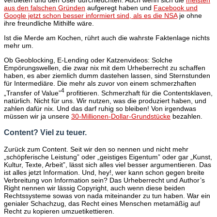
verbieten und den User durchleuchten. Auch wenn sich die
meisten
aus den falschen Gründen
aufgeregt haben und
Facebook und
Google jetzt schon besser informiert sind, als es die NSA
je ohne
ihre freundliche Mithilfe wäre.
Ist die Merde am Kochen, rührt auch die wahrste Faktenlage nichts
mehr um.
Ob Geoblocking, E-Lending oder Katzenvideos: Solche
Empörungswellen, die zwar nix mit dem Urheberrecht zu schaffen
haben, es aber ziemlich dumm dastehen lassen, sind Sternstunden
für Intermediäre. Die mehr als zuvor von einem schmerzhaften
4
„Transfer of Value”
profitieren. Schmerzhaft für die Contentsklaven,
natürlich. Nicht für uns. Wir nutzen, was die produziert haben, und
zahlen dafür nix. Und das darf ruhig so bleiben! Von irgendwas
müssen wir ja unsere
30-Millionen-Dollar-Grundstücke
bezahlen.
Content? Viel zu teuer.
Zurück zum Content. Seit wir den so nennen und nicht mehr
„schöpferische Leistung” oder „geistiges Eigentum” oder gar „Kunst,
Kultur, Texte, Arbeit”, lässt sich alles viel besser argumentieren. Das
ist alles jetzt Information. Und, hey!, wer kann schon gegen breite
Verbreitung von Information sein? Das Urheberrecht und Author’s
Right nennen wir lässig Copyright, auch wenn diese beiden
Rechtssysteme sowas von nada miteinander zu tun haben. War ein
genialer Schachzug, das Recht eines Menschen metamäßig auf
Recht zu kopieren umzuetikettieren.