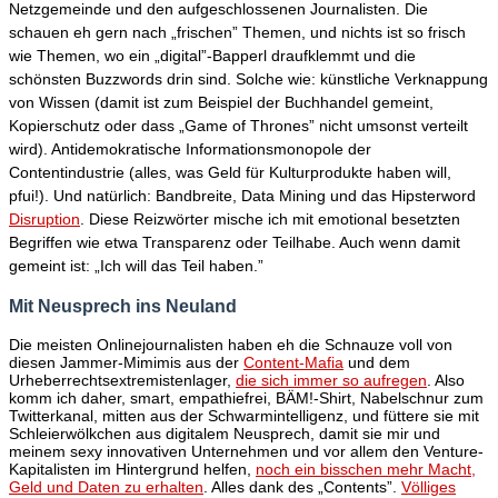
Netzgemeinde und den aufgeschlossenen Journalisten. Die
schauen eh gern nach „frischen” Themen, und nichts ist so frisch
wie Themen, wo ein „digital”-Bapperl draufklemmt und die
schönsten Buzzwords drin sind. Solche wie: künstliche Verknappung
von Wissen (damit ist zum Beispiel der Buchhandel gemeint,
Kopierschutz oder dass „Game of Thrones” nicht umsonst verteilt
wird). Antidemokratische Informationsmonopole der
Contentindustrie (alles, was Geld für Kulturprodukte haben will,
pfui!). Und natürlich: Bandbreite, Data Mining und das Hipsterword
Disruption
. Diese Reizwörter mische ich mit emotional besetzten
Begriffen wie etwa Transparenz oder Teilhabe. Auch wenn damit
gemeint ist: „Ich will das Teil haben.”
Mit Neusprech ins Neuland
Die meisten Onlinejournalisten haben eh die Schnauze voll von
diesen Jammer-Mimimis aus der
Content-Mafia
und dem
Urheberrechtsextremistenlager,
die sich immer so aufregen
. Also
komm ich daher, smart, empathiefrei, BÄM!-Shirt, Nabelschnur zum
Twitterkanal, mitten aus der Schwarmintelligenz, und füttere sie mit
Schleierwölkchen aus digitalem Neusprech, damit sie mir und
meinem sexy innovativen Unternehmen und vor allem den Venture-
Kapitalisten im Hintergrund helfen,
noch ein bisschen mehr Macht,
Geld und Daten zu erhalten
. Alles dank des „Contents”.
Völliges