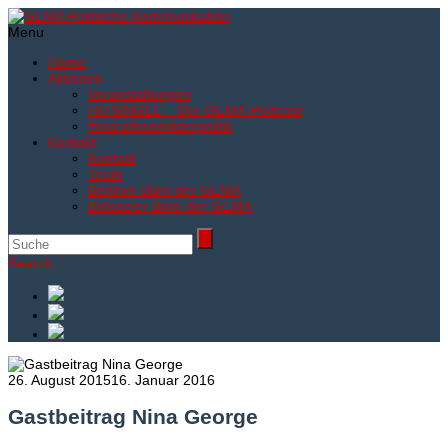
Menu
Home
Aktionen
Veranstaltungen
HITSINGLE – Der GEMA-Podcast
#marathonmitderpolitik
Kontakt
Kontakt
Team
Berliner Büro der GEMA
Brüsseler Büro der GEMA
Search
26. August 2015
16. Januar 2016
Gastbeitrag Nina George