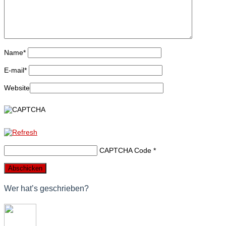
Name
*
E-mail
*
Website
CAPTCHA Code
*
Wer hat’s geschrieben?