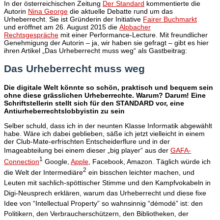
In der österreichischen Zeitung
Der Standard
kommentierte die
Autorin
Nina George
die aktuelle Debatte rund um das
Urheberrecht. Sie ist Gründerin der Initiative
Fairer Buchmarkt
und eröffnet am 26. August 2015 die
Alpbacher
Rechtsgespräche
mit einer Performance-Lecture. Mit freundlicher
Genehmigung der Autorin – ja, wir haben sie gefragt – gibt es hier
ihren Artikel „Das Urheberrecht muss weg“ als Gastbeitrag:
Das Urheberrecht muss weg
Die digitale Welt könnte so schön, praktisch und bequem sein
ohne diese grässlichen Urheberrechte. Warum? Darum! Eine
Schriftstellerin stellt sich für den STANDARD vor, eine
Antiurheberrechtslobbyistin zu sein
Selber schuld, dass ich in der neunten Klasse Informatik abgewählt
habe. Wäre ich dabei geblieben, säße ich jetzt vielleicht in einem
der Club-Mate-erfrischten Entscheiderflure und in der
Imageabteilung bei einem dieser „big player“
aus der
GAFA-
1
Connection
Google,
Apple
, Facebook, Amazon. Täglich würde ich
2
die Welt der Intermediäre
ein bisschen leichter machen, und
Leuten mit sachlich-spöttischer Stimme und den Kampfvokabeln in
Digi-Neusprech erklären, warum das Urheberrecht und diese fixe
Idee von “Intellectual Property” so wahnsinnig “démodé” ist: den
Politikern, den Verbraucherschützern, den Bibliotheken, der