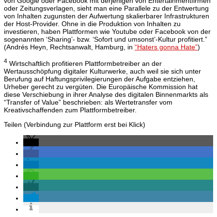
von Google oder Facebook mit derjenigen von Entertainmentfirmen
oder Zeitungsverlagen, sieht man eine Parallele zu der Entwertung
von Inhalten zugunsten der Aufwertung skalierbarer Infrastrukturen
der Host-Provider. Ohne in die Produktion von Inhalten zu
investieren, haben Plattformen wie Youtube oder Facebook von der
sogenannten ‘Sharing’- bzw. ‘Sofort und umsonst’-Kultur profitiert.”
(Andrés Heyn, Rechtsanwalt, Hamburg, in
“Haters gonna Hate”
)
4
Wirtschaftlich profitieren Plattformbetreiber an der
Wertausschöpfung digitaler Kulturwerke, auch weil sie sich unter
Berufung auf Haftungsprivilegierungen der Aufgabe entziehen,
Urheber gerecht zu vergüten. Die Europäische Kommission hat
diese Verschiebung in ihrer Analyse des digitalen Binnenmarkts als
“Transfer of Value” beschrieben: als Wertetransfer vom
Kreativschaffenden zum Plattformbetreiber.
Teilen (Verbindung zur Plattform erst bei Klick)