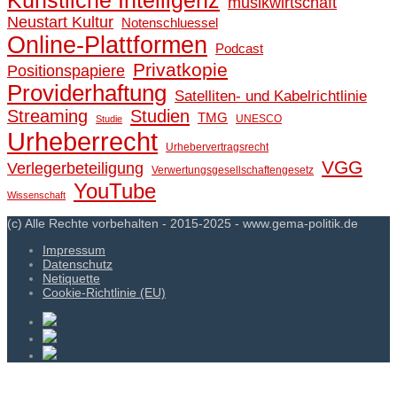
Künstliche Intelligenz
musikwirtschaft
Neustart Kultur
Notenschluessel
Online-Plattformen
Podcast
Privatkopie
Positionspapiere
Providerhaftung
Satelliten- und Kabelrichtlinie
Streaming
Studien
TMG
UNESCO
Studie
Urheberrecht
Urhebervertragsrecht
VGG
Verlegerbeteiligung
Verwertungsgesellschaftengesetz
YouTube
Wissenschaft
(c) Alle Rechte vorbehalten - 2015-2025 - www.gema-politik.de
Impressum
Datenschutz
Netiquette
Cookie-Richtlinie (EU)