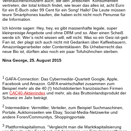
Verbraucherschützern auch, die den „kritischen” Konsumenten
vertreten, der total kritisch findet, wie teuer das alles ist, acht Euro
für ein E-Buch oder 99 Cent für ein Song! Hallo! Die Leute müssen
teure Smartphones kaufen, die haben echt nicht noch Penunse für
die Information.
Ich könnte sagen: Hey, hey, es gibt massenhafte legale, super
kleinpreisige Angebote und ohne DRM und so. Aber einen Scheiß
werde ich. Wer’s nicht wissen will, will nicht. Was so ein Geiz-ist-geil-
Fan ist, der plagt sich auch nicht mit Gedanken über Kaffeebauern,
Amazonlagerarbeiter oder Contentsklaven. Bis Urheberrecht das
neue Bio ist, dürften also noch ein paar Tofuhühnchen sterben.
Nina George, 25. August 2015
1
GAFA-Connection: Das Cybermediär-Quartett Google, Apple,
Facebook und Amazon. GAFA erwirtschaftet zusammen zum
Beispiel mehr als die 40 (!) höchstdotierten französischen Firmen
am
CAC40-Aktienindex
und mehr, als das Bruttoinlandsprodukt der
Schweiz im Jahr beträgt.
2
Intermediäre: Vermittler, Verteiler, zum Beispiel Suchmaschinen,
Portale, Auktionsseiten wie Ebay, Social-Media-Netzwerke und
andere Foren/Communitys, Shoppingportale.
3
Plattformkapitalismus. “Vergleicht man die Marktkapitalisierung