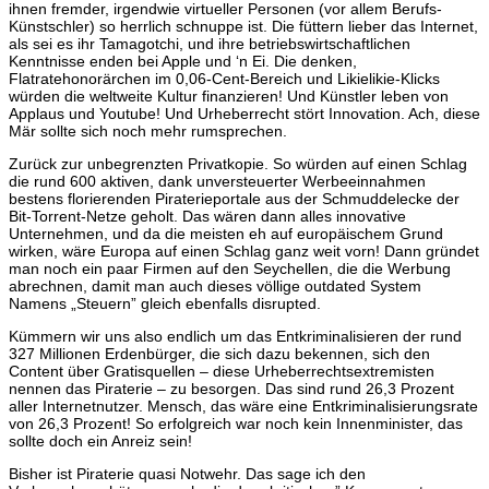
ihnen fremder, irgendwie virtueller Personen (vor allem Berufs-
Künstschler) so herrlich schnuppe ist. Die füttern lieber das Internet,
als sei es ihr Tamagotchi, und ihre betriebswirtschaftlichen
Kenntnisse enden bei Apple und ‘n Ei. Die denken,
Flatratehonorärchen im 0,06-Cent-Bereich und Likielikie-Klicks
würden die weltweite Kultur finanzieren! Und Künstler leben von
Applaus und Youtube! Und Urheberrecht stört Innovation. Ach, diese
Mär sollte sich noch mehr rumsprechen.
Zurück zur unbegrenzten Privatkopie. So würden auf einen Schlag
die rund 600 aktiven, dank unversteuerter Werbeeinnahmen
bestens florierenden Piraterieportale aus der Schmuddelecke der
Bit-Torrent-Netze geholt. Das wären dann alles innovative
Unternehmen, und da die meisten eh auf europäischem Grund
wirken, wäre Europa auf einen Schlag ganz weit vorn! Dann gründet
man noch ein paar Firmen auf den Seychellen, die die Werbung
abrechnen, damit man auch dieses völlige outdated System
Namens „Steuern” gleich ebenfalls disrupted.
Kümmern wir uns also endlich um das Entkriminalisieren der rund
327 Millionen Erdenbürger, die sich dazu bekennen, sich den
Content über Gratisquellen – diese Urheberrechtsextremisten
nennen das Piraterie – zu besorgen. Das sind rund 26,3 Prozent
aller Internetnutzer. Mensch, das wäre eine Entkriminalisierungsrate
von 26,3 Prozent! So erfolgreich war noch kein Innenminister, das
sollte doch ein Anreiz sein!
Bisher ist Piraterie quasi Notwehr. Das sage ich den