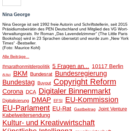
Nina George
Nina George ist seit 1992 freie Autorin und Schriftstellerin, seit 2015
Präsidiumsbeirätin des PEN Deutschland und Mitglied des VG Wort-
Verwaltungsrats. Ihr Roman „Das Lavendelzimmer“ (The Little Paris
Bookshop) wird in 23 Sprachen übersetzt und wurde zum „New York
Times“ -Bestseller.
(Foto: Maurice Kohl)
Alle Beiträge...
5 Fragen an...
10117 Berlin
#marathonmitderpolitik
BKM
Bundesregierung
Bundesrat
AI Act
Copyright Reform
Bundestag
Buyout
Digitaler Binnenmarkt
Corona
DCA
EU-Kommission
DMAP
Digitalisierung
EFSI
EU-Parlament
EU-Rat
Joint Venture
Gastbeitrag
Kabelweitersendung
Kultur- und Kreativwirtschaft