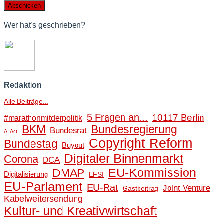
Wer hat’s geschrieben?
Redaktion
Alle Beiträge...
5 Fragen an...
10117 Berlin
#marathonmitderpolitik
BKM
Bundesregierung
Bundesrat
AI Act
Copyright Reform
Bundestag
Buyout
Digitaler Binnenmarkt
Corona
DCA
EU-Kommission
DMAP
Digitalisierung
EFSI
EU-Parlament
EU-Rat
Joint Venture
Gastbeitrag
Kabelweitersendung
Kultur- und Kreativwirtschaft