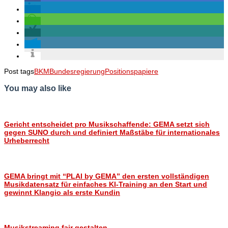
Post tags
BKM
Bundesregierung
Positionspapiere
You may also like
Gericht entscheidet pro Musikschaffende: GEMA setzt sich
gegen SUNO durch und definiert Maßstäbe für internationales
Urheberrecht
GEMA bringt mit “PLAI by GEMA” den ersten vollständigen
Musikdatensatz für einfaches KI-Training an den Start und
gewinnt Klangio als erste Kundin
Musikstreaming fair gestalten