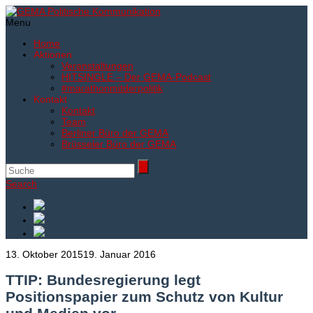
Menu
Home
Aktionen
Veranstaltungen
HITSINGLE – Der GEMA-Podcast
#marathonmitderpolitik
Kontakt
Kontakt
Team
Berliner Büro der GEMA
Brüsseler Büro der GEMA
Search
13. Oktober 2015
19. Januar 2016
TTIP: Bundesregierung legt
Positionspapier zum Schutz von Kultur