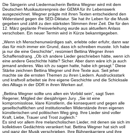
Die Sängerin und Liedermacherin Bettina Wegner wird mit dem
Deutschen Musikautorenpreis der GEMA für ihr Lebenswerk
ausgezeichnet. Wegner prägte mit ihren Texten entscheidend den
Widerstand gegen die SED-Diktatur. Sie hat ihr Leben für die Musik
gegeben und zählt zu den stärksten Stimmen ihrer Zeit. Die für den
12. März geplante Preisverleihung wurde aus aktuellem Anlass
verschoben. Ein neuer Termin wird in Kürze bekanntgegeben.
„Wenn ich Menschenunwürdiges sah, erlebte oder erfuhr, dann war
das für mich immer ein Grund, dass ich schreiben musste. Ich habe
ja nur die eine Geschichte“, resümiert Bettina Wegner ihren
Schaffensdrang. „Ob ich andere Lieder geschrieben hätte, wenn ich
eine andere Geschichte hätte? Sicher. Aber dann wäre ich ja auch
jemand anderes. Was ich zu sagen hatte, habe ich gesagt.“ Diese
Stärke zeichnen Bettina Wegner und ihre Texte aus. Seit jeher
machte sie die ernsten Themen zu ihren Liedern. Ausdrucksstark
und kraftvoll arbeitet sie ihre eigene Geschichte und die Schicksale
des Alltags in der DDR in ihren Werken auf.
„Bettina Wegner sollte uns allen ein Vorbild sein“, sagt Sven
Regener, Mitglied der diesjährigen Jury. „Sie ist eine
kompromisslose, klare Künstlerin, die konsequent und gegen alle
gesellschaftlichen und institutionellen Widerstände ihren eigenen
künstlerischen und politischen Weg ging. Ihre Lieder sind voller
Kraft, Liebe, Trauer und Trost zugleich.“
Es sind vor allem ihre melancholischen Lieder, mit denen sie sich im
kollektiven Gedächtnis verankert hat. Bettina Wegner hat sich voll
und ganz der Musik verschrieben. Ihre Bühnenkarriere und ihre