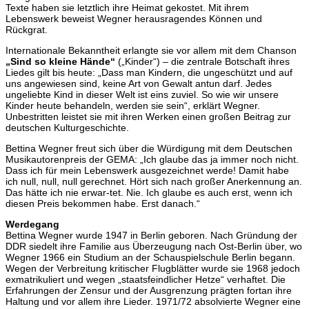
Texte haben sie letztlich ihre Heimat gekostet. Mit ihrem
Lebenswerk beweist Wegner herausragendes Können und
Rückgrat.
Internationale Bekanntheit erlangte sie vor allem mit dem Chanson
„Sind so kleine Hände“
(„Kinder“) – die zentrale Botschaft ihres
Liedes gilt bis heute: „Dass man Kindern, die ungeschützt und auf
uns angewiesen sind, keine Art von Gewalt antun darf. Jedes
ungeliebte Kind in dieser Welt ist eins zuviel. So wie wir unsere
Kinder heute behandeln, werden sie sein“, erklärt Wegner.
Unbestritten leistet sie mit ihren Werken einen großen Beitrag zur
deutschen Kulturgeschichte.
Bettina Wegner freut sich über die Würdigung mit dem Deutschen
Musikautorenpreis der GEMA: „Ich glaube das ja immer noch nicht.
Dass ich für mein Lebenswerk ausgezeichnet werde! Damit habe
ich null, null, null gerechnet. Hört sich nach großer Anerkennung an.
Das hätte ich nie erwar-tet. Nie. Ich glaube es auch erst, wenn ich
diesen Preis bekommen habe. Erst danach.“
Werdegang
Bettina Wegner wurde 1947 in Berlin geboren. Nach Gründung der
DDR siedelt ihre Familie aus Überzeugung nach Ost-Berlin über, wo
Wegner 1966 ein Studium an der Schauspielschule Berlin begann.
Wegen der Verbreitung kritischer Flugblätter wurde sie 1968 jedoch
exmatrikuliert und wegen „staatsfeindlicher Hetze“ verhaftet. Die
Erfahrungen der Zensur und der Ausgrenzung prägten fortan ihre
Haltung und vor allem ihre Lieder. 1971/72 absolvierte Wegner eine