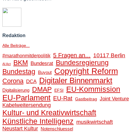
Redaktion
Alle Beiträge...
5 Fragen an...
10117 Berlin
#marathonmitderpolitik
BKM
Bundesregierung
Bundesrat
AI Act
Copyright Reform
Bundestag
Buyout
Digitaler Binnenmarkt
Corona
DCA
EU-Kommission
DMAP
Digitalisierung
EFSI
EU-Parlament
EU-Rat
Joint Venture
Gastbeitrag
Kabelweitersendung
Kultur- und Kreativwirtschaft
Künstliche Intelligenz
musikwirtschaft
Neustart Kultur
Notenschluessel