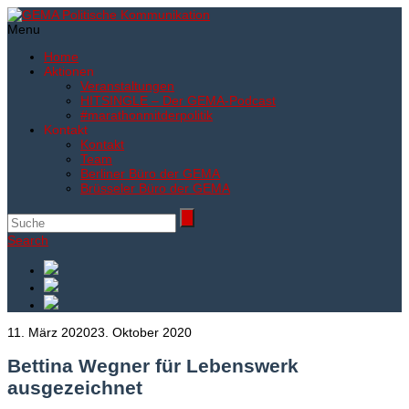
Menu
Home
Aktionen
Veranstaltungen
HITSINGLE – Der GEMA-Podcast
#marathonmitderpolitik
Kontakt
Kontakt
Team
Berliner Büro der GEMA
Brüsseler Büro der GEMA
Search
11. März 2020
23. Oktober 2020
Bettina Wegner für Lebenswerk
ausgezeichnet