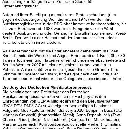
Ausbildung zur Sängerin am „Zentralen Studio für
Unterhaltungskunst“.
Aufgrund ihrer Beteiligung an mehreren Protestschreiben (u. a.
gegen die Ausbürgerung Wolf Biermanns 1976) wurden ihre
Auftrittsmöglichkeiten in der DDR aber immer weiter beschnitten, bis
hin zum Berufsverbot. 1983 wurde die Sängerin vor die Wahl
gestellt: Ausbürgerung oder Gefängnis. Draufhin zog sie nach West-
Berlin. Den Verlust der Heimat und der kommunistischen Ideale
verarbeitete sie in ihren Liedern.
Als Liedermacherin trat sie unter anderem gemeinsam mit Joan
Baez, Konstantin Wecker und Angelo Branduardi auf. Nach über 30
Jahren Tourneen und Plattenveröffentlichungen verabschiedete sich
Bettina Wegner 2007 mit einer Abschiedstournee von ihrem
Publikum. Anlass dafür waren u.a. gesundheitliche Gründe. Ihre
Stimme ist ungebrochen stark, und es gibt nach dem Ende aller
Tourneen immer mal wieder eine Gelegenheit, sie singen zu hören.
Die Jury des Deutschen Musikautorenpreises
Die Nominierten und Preisträger des Deutschen
Musikautorenpreises werden von einer Fachjury aus den
Einreichungen von GEMA-Mitgliedern und den Berufsverbänden
(DKV, DTV, DMV, CC) sowie eigenen Vorschlägen bestimmt.
Folgende Musikautoren bilden die Jury 2020: Benjamin Buss (aka
Matthew Greywolf) (Komposition Metal), Anna Depenbusch (Text
Chanson/Lied), Søren Nils Eichberg (Komposition Musiktheater),
Martina Eisenreich (Komposition Audiovisuelle Medien), Christina
Kubisch (Komposition Klangkunst), Sven Regener (Komposition