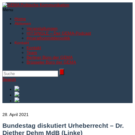
Menu
Home
Aktionen
Veranstaltungen
HITSINGLE – Der GEMA-Podcast
#marathonmitderpolitik
Kontakt
Kontakt
Team
Berliner Büro der GEMA
Brüsseler Büro der GEMA
Search
28. April 2021
Bundestag diskutiert Urheberrecht – Dr.
Diether Dehm MdB (Linke)