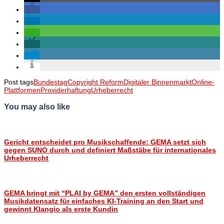
Post tags
Bundestag
Copyright Reform
Digitaler Binnenmarkt
Online-
Plattformen
Providerhaftung
Urheberrecht
You may also like
Gericht entscheidet pro Musikschaffende: GEMA setzt sich
gegen SUNO durch und definiert Maßstäbe für internationales
Urheberrecht
GEMA bringt mit “PLAI by GEMA” den ersten vollständigen
Musikdatensatz für einfaches KI-Training an den Start und
gewinnt Klangio als erste Kundin