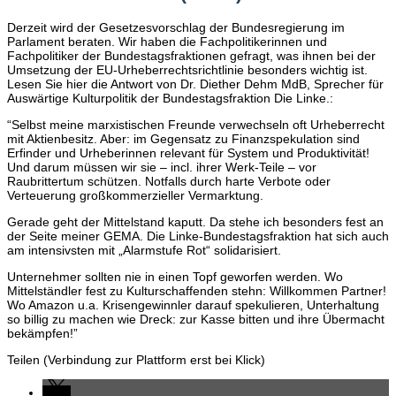
Derzeit wird der Gesetzesvorschlag der Bundesregierung im
Parlament beraten. Wir haben die Fachpolitikerinnen und
Fachpolitiker der Bundestagsfraktionen gefragt, was ihnen bei der
Umsetzung der EU-Urheberrechtsrichtlinie besonders wichtig ist.
Lesen Sie hier die Antwort von Dr. Diether Dehm MdB, Sprecher für
Auswärtige Kulturpolitik der Bundestagsfraktion Die Linke.
:
“Selbst meine marxistischen Freunde verwechseln oft Urheberrecht
mit Aktienbesitz. Aber: im Gegensatz zu Finanzspekulation sind
Erfinder und Urheberinnen relevant für System und Produktivität!
Und darum müssen wir sie – incl. ihrer Werk-Teile – vor
Raubrittertum schützen. Notfalls durch harte Verbote oder
Verteuerung großkommerzieller Vermarktung.
Gerade geht der Mittelstand kaputt. Da stehe ich besonders fest an
der Seite meiner GEMA. Die Linke-Bundestagsfraktion hat sich auch
am intensivsten mit „Alarmstufe Rot“ solidarisiert.
Unternehmer sollten nie in einen Topf geworfen werden. Wo
Mittelständler fest zu Kulturschaffenden stehn: Willkommen Partner!
Wo Amazon u.a. Krisengewinnler darauf spekulieren, Unterhaltung
so billig zu machen wie Dreck: zur Kasse bitten und ihre Übermacht
bekämpfen!”
Teilen (Verbindung zur Plattform erst bei Klick)