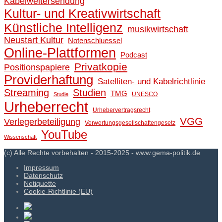
Kabelweitersendung
Kultur- und Kreativwirtschaft
Künstliche Intelligenz
musikwirtschaft
Neustart Kultur
Notenschluessel
Online-Plattformen
Podcast
Privatkopie
Positionspapiere
Providerhaftung
Satelliten- und Kabelrichtlinie
Streaming
Studien
TMG
UNESCO
Studie
Urheberrecht
Urhebervertragsrecht
VGG
Verlegerbeteiligung
Verwertungsgesellschaftengesetz
YouTube
Wissenschaft
(c) Alle Rechte vorbehalten - 2015-2025 - www.gema-politik.de
Impressum
Datenschutz
Netiquette
Cookie-Richtlinie (EU)