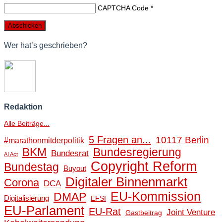
CAPTCHA Code
*
Wer hat’s geschrieben?
Redaktion
Alle Beiträge...
5 Fragen an...
10117 Berlin
#marathonmitderpolitik
BKM
Bundesregierung
Bundesrat
AI Act
Copyright Reform
Bundestag
Buyout
Digitaler Binnenmarkt
Corona
DCA
EU-Kommission
DMAP
Digitalisierung
EFSI
EU-Parlament
EU-Rat
Joint Venture
Gastbeitrag