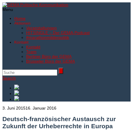
Menu
Home
Aktionen
Veranstaltungen
HITSINGLE – Der GEMA-Podcast
#marathonmitderpolitik
Kontakt
Kontakt
Team
Berliner Büro der GEMA
Brüsseler Büro der GEMA
Search
3. Juni 2015
16. Januar 2016
Deutsch-französischer Austausch zur
Zukunft der Urheberrechte in Europa