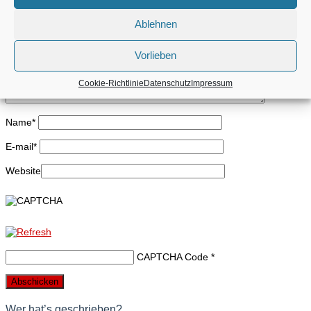
Ihr Kommentar
Ablehnen
Vorlieben
Cookie-Richtlinie
Datenschutz
Impressum
Name
*
E-mail
*
Website
CAPTCHA Code
*
Wer hat’s geschrieben?