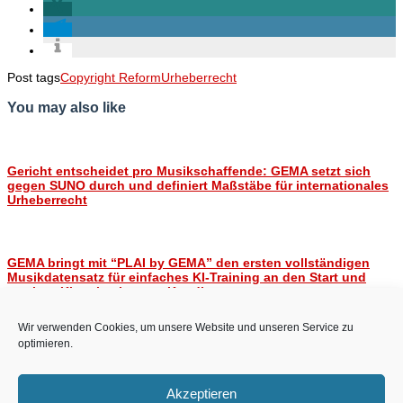
Post tags
Copyright Reform
Urheberrecht
You may also like
Gericht entscheidet pro Musikschaffende: GEMA setzt sich
gegen SUNO durch und definiert Maßstäbe für internationales
Urheberrecht
GEMA bringt mit “PLAI by GEMA” den ersten vollständigen
Musikdatensatz für einfaches KI-Training an den Start und
gewinnt Klangio als erste Kundin
Wir verwenden Cookies, um unsere Website und unseren Service zu
optimieren.
Musikstreaming fair gestalten
Kommentieren
Akzeptieren