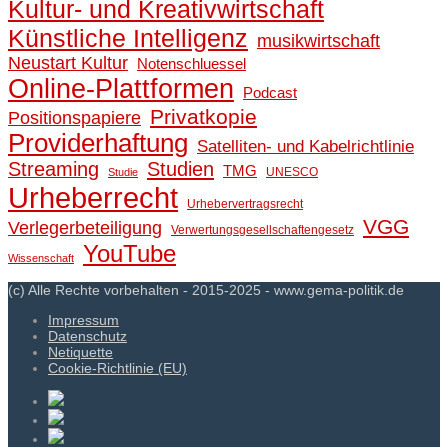
Kultur- und Kreativwirtschaft
Künstliche Intelligenz
musikwirtschaft
Neustart Kultur
Notenschluessel
Online-Plattformen
Podcast
Privatkopie
Positionspapiere
Providerhaftung
Satelliten- und Kabelrichtlinie
Streaming
Studien
TMG
UNESCO
Studie
Urheberrecht
Urhebervertragsrecht
VGG
Verlegerbeteiligung
Verwertungsgesellschaftengesetz
YouTube
Wissenschaft
(c) Alle Rechte vorbehalten - 2015-2025 - www.gema-politik.de
Impressum
Datenschutz
Netiquette
Cookie-Richtlinie (EU)