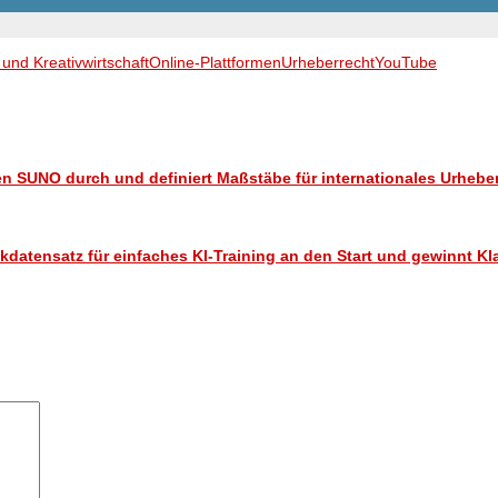
 und Kreativwirtschaft
Online-Plattformen
Urheberrecht
YouTube
n SUNO durch und definiert Maßstäbe für internationales Urhebe
datensatz für einfaches KI-Training an den Start und gewinnt Kl