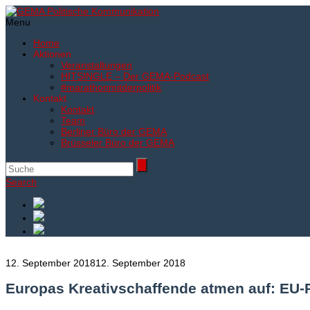
Menu
Home
Aktionen
Veranstaltungen
HITSINGLE – Der GEMA-Podcast
#marathonmitderpolitik
Kontakt
Kontakt
Team
Berliner Büro der GEMA
Brüsseler Büro der GEMA
Search
12. September 2018
12. September 2018
Europas Kreativschaffende atmen auf: EU-P