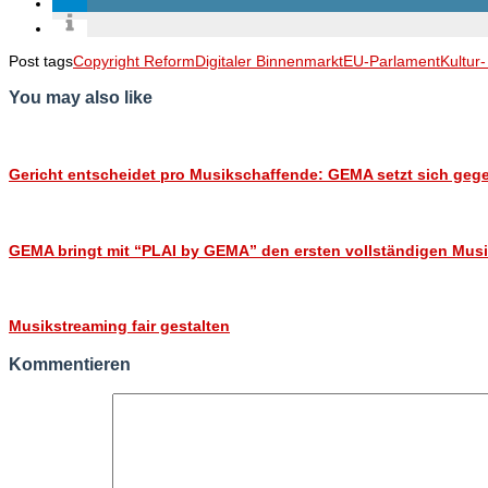
Post tags
Copyright Reform
Digitaler Binnenmarkt
EU-Parlament
Kultur-
You may also like
Gericht entscheidet pro Musikschaffende: GEMA setzt sich gege
GEMA bringt mit “PLAI by GEMA” den ersten vollständigen Musik
Musikstreaming fair gestalten
Kommentieren