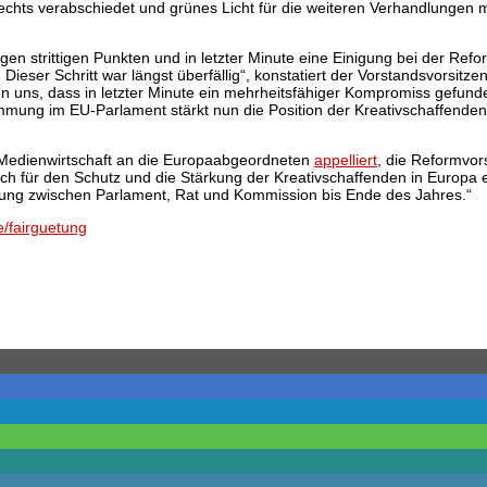
echts verabschiedet und grünes Licht für die weiteren Verhandlungen
igen strittigen Punkten und in letzter Minute eine Einigung bei der Ref
 Dieser Schritt war längst überfällig“, konstatiert der Vorstandsvorsi
n uns, dass in letzter Minute ein mehrheitsfähiger Kompromiss gefun
bstimmung im EU-Parlament stärkt nun die Position der Kreativschaffen
 Medienwirtschaft an die Europaabgeordneten
appelliert
, die Reformvor
 sich für den Schutz und die Stärkung der Kreativschaffenden in Europ
nigung zwischen Parlament, Rat und Kommission bis Ende des Jahres.“
/fairguetung