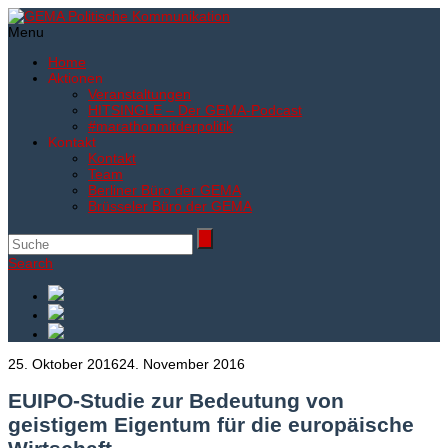
Menu
Home
Aktionen
Veranstaltungen
HITSINGLE – Der GEMA-Podcast
#marathonmitderpolitik
Kontakt
Kontakt
Team
Berliner Büro der GEMA
Brüsseler Büro der GEMA
Search
25. Oktober 2016
24. November 2016
EUIPO-Studie zur Bedeutung von
geistigem Eigentum für die europäische