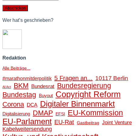
Wer hat’s geschrieben?
Redaktion
Alle Beiträge...
5 Fragen an...
10117 Berlin
#marathonmitderpolitik
BKM
Bundesregierung
Bundesrat
AI Act
Copyright Reform
Bundestag
Buyout
Digitaler Binnenmarkt
Corona
DCA
EU-Kommission
DMAP
Digitalisierung
EFSI
EU-Parlament
EU-Rat
Joint Venture
Gastbeitrag
Kabelweitersendung