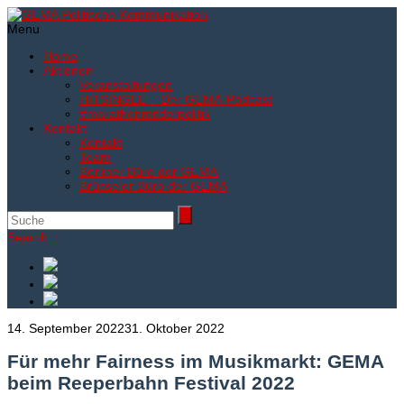
Menu
Home
Aktionen
Veranstaltungen
HITSINGLE – Der GEMA-Podcast
#marathonmitderpolitik
Kontakt
Kontakt
Team
Berliner Büro der GEMA
Brüsseler Büro der GEMA
Search
14. September 2022
31. Oktober 2022
Für mehr Fairness im Musikmarkt: GEMA
beim Reeperbahn Festival 2022