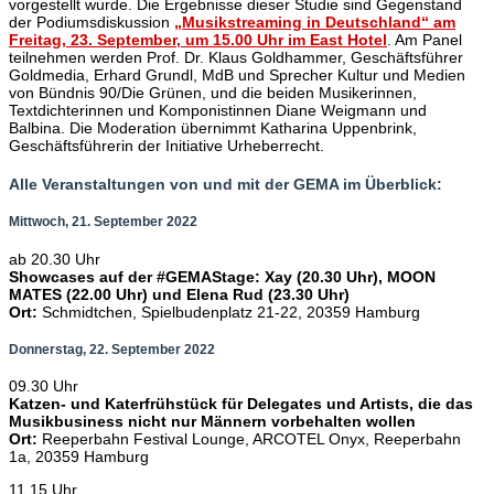
vorgestellt wurde. Die Ergebnisse dieser Studie sind Gegenstand
der Podiumsdiskussion
„
Musikstreaming in Deutschland“ am
Freitag, 23. September, um 15.00 Uhr im East Hotel
. Am Panel
teilnehmen werden Prof. Dr. Klaus Goldhammer, Geschäftsführer
Goldmedia, Erhard Grundl, MdB und Sprecher Kultur und Medien
von Bündnis 90/Die Grünen, und die beiden Musikerinnen,
Textdichterinnen und Komponistinnen Diane Weigmann und
Balbina. Die Moderation übernimmt Katharina Uppenbrink,
Geschäftsführerin der Initiative Urheberrecht.
Alle Veranstaltungen von und mit der GEMA im Überblick:
Mittwoch, 21. September 2022
ab 20.30 Uhr
Showcases auf der #GEMAStage: Xay (20.30 Uhr), MOON
MATES (22.00 Uhr) und Elena Rud (23.30 Uhr)
Ort:
Schmidtchen, Spielbudenplatz 21-22, 20359 Hamburg
Donnerstag, 22. September 2022
09.30 Uhr
Katzen- und Katerfrühstück für Delegates und Artists, die das
Musikbusiness nicht nur Männern vorbehalten wollen
Ort:
Reeperbahn Festival Lounge, ARCOTEL Onyx, Reeperbahn
1a, 20359 Hamburg
11.15 Uhr