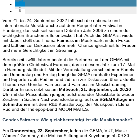
Vom 21. bis 24. September 2022 trifft sich die nationale und
internationale Musikbranche auf dem Reeperbahn Festival in
Hamburg, das sich seit seinem Debüt im Jahr 2006 zu einem der
wichtigsten Branchentreffs entwickelt hat. Auch die GEMA ist wieder
mit dabei, stellt das Thema Fairness im Musikmarkt in den Fokus
und lädt ein zur Diskussion über mehr Chancengleichheit für Frauen
und mehr Gerechtigkeit im Streaming.
Bereits seit zwölf Jahren besteht die Partnerschaft der GEMA mit
dem größten Clubfestival Europas, das in diesem Jahr zum 17. Mal
in Hamburg stattfindet. Mit der Veranstaltung verschiedener Panels
am Donnerstag und Freitag bringt die GEMA namhafte Expertinnen
und Experten aufs Podium und lädt ein zur Diskussion über aktuelle
Themen wie Gender-Fairness und Fairness im Musikstreaming.
Darüber hinaus setzt sie am
Mittwoch, 21. September, ab 20.30
Uhr
mit der Präsentation junger, aufstrebender Musiktalente wieder
Zeichen in Sachen Nachwuchsförderung: auf der
#GEMAStage im
Schmidtchen
mit dem R&B Künstler Xay, der Musikpoetin Elena
Rud und der Indiepop-Band MOON MATES.
Gender-Fairness: Wie gleichberechtigt ist die Musikbranche?
Am
Donnerstag, 22. September
, laden die GEMA, VUT, Music
Women* Germany, die MaLisa Stiftung und Keychange ab 09.30