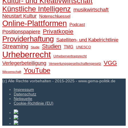
Kultur- und Kreativwirtschaft
Künstliche Intelligenz
musikwirtschaft
Neustart Kultur
Notenschluessel
Online-Plattformen
Podcast
Privatkopie
Positionspapiere
Providerhaftung
Satelliten- und Kabelrichtlinie
Streaming
Studien
TMG
UNESCO
Studie
Urheberrecht
Urhebervertragsrecht
VGG
Verlegerbeteiligung
Verwertungsgesellschaftengesetz
YouTube
Wissenschaft
(c) Alle Rechte vorbehalten - 2015-2025 - www.gema-politik.de
Impressum
Datenschutz
Netiquette
Cookie-Richtlinie (EU)