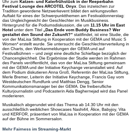
Uhr zum
Katzen- und Katerfrühstück in der Reeperbahn
Festival Lounge des ARCOTEL Onyx
. Das inzwischen zur
Tradition gewordene Netzwerkevent bildet den wirkungsvollen
Auftakt für eines der Schwerpunktthemen am Festivaldonnerstag:
das Ungleichgewicht der Geschlechter im Musikbusiness.
Hintergrund für die Podiumsdiskussion, die um
11.15 Uhr im East
Hotel
unter dem Titel
„Das Ende vom Buddy Business? Wer
gestaltet den Sound der Zukunft?“
stattfindet, ist eine Studie, die
von der MaLisa Stiftung in Kooperation mit der GEMA und Music S
Women* erstellt wurde. Sie untersucht die Geschlechterverteilung in
den Charts, den Werkanmeldungen der GEMA und auf
Festivalbühnen – und zeigt eine deutliche Schieflage bezüglich der
Chancengleichheit. Die Ergebnisse der Studie werden im Rahmen
des Panels veröffentlicht, das von der MaLisa Stiftung gemeinsam
mit der GEMA und der Initiative Keychange veranstaltet wird. Auf
dem Podium diskutieren Anna Groß, Referentin der MaLisa Stiftung,
Merle Bremer, Leiterin der Initiative Keychange, Francis Gay vom
Westdeutschen Rundfunk und Matthias Dengg, Senior
Kommunikationsmanager bei der GEMA. Die freiberufliche
Kulturjournalistin und Podcasterin Aida Baghernejad wird das Panel
moderieren.
Musikalisch abgerundet wird das Thema ab 14.30 Uhr mit den
ausschließlich weiblichen Showcases Nashi44, Älice, Babyjoy, Vita
und KERFOR, präsentiert von MaLisa in Kooperation mit der GEMA
auf der Bühne im Sommersalon.
Mehr Fairness im Streaming-Markt