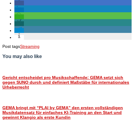
Post tags
Streaming
You may also like
Gericht entscheidet pro Musikschaffende: GEMA setzt sich
gegen SUNO durch und definiert Maßstäbe für internationales
Urheberrecht
GEMA bringt mit “PLAI by GEMA” den ersten vollständigen
Musikdatensatz für einfaches KI-Training an den Start und
gewinnt Klangio als erste Kundin