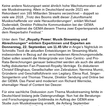
Keine andere Nutzungsart weist ähnlich hohe Wachstumsraten auf
wie Musikstreaming. Allein in Deutschland wurde 2021 ein
Rekordwert von 165 Milliarden Streams verzeichnet – doppelt so
viele wie 2018. „Trotz des Booms stellt dieser Zukunftsmarkt
Musikschaffende vor viele Herausforderungen“, erklärt Michael
Duderstädt, Direktor Politische Kommunikation bei der GEMA.
„Deshalb widmet die GEMA diesem Thema zwei Expertenpanels auf
dem Reeperbahn Festival.“
Unter dem Titel
„Royalty Power: Musik-Streaming und
Abrechnungen“ erörtern Expertinnen und Experten am
Donnerstag, 22. September, um 11.45 Uhr
in Angie‘s Nightclub im
Schmidts Tivoli die aktuellen Entwicklungen im Streaming-Markt,
insbesondere in Bezug auf die verschiedenen Abrechnungsmodelle.
Dabei sollen sowohl die Hintergründe von User-Centric- und Pro-
Rata-Berechnungen genauer beleuchtet werden als auch die aktuell
heftig diskutierten Fan-Powered-Royalty-Verträge. Es diskutieren
Christof Ellinghaus, Gesellschafter von Zebralution, Nermina Mumic,
Gründerin und Geschäftsführerin von Legitary, Elena Rud, Singer-
Songwriterin und Thomas Theune, Direktor Sendung und Online bei
der GEMA. Das Panel wird moderiert von Richard Wernicke,
ehemaliger Head of Content bei Deezer.
Für eine sachliche Diskussion zum Thema Musikstreaming fehlte in
Deutschland bislang jede Datengrundlage. Nun hat die Beratungs-
und Forschungsgruppe Goldmedia im Auftrag der GEMA eine
Studie zum Musikstreaming erstellt, die Anfang September