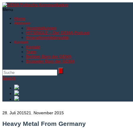
Menu
Home
Aktionen
Veranstaltungen
HITSINGLE – Der GEMA-Podcast
#marathonmitderpolitik
Kontakt
Kontakt
Team
Berliner Büro der GEMA
Brüsseler Büro der GEMA
Search
28. Juli 2015
21. November 2015
Heavy Metal From Germany