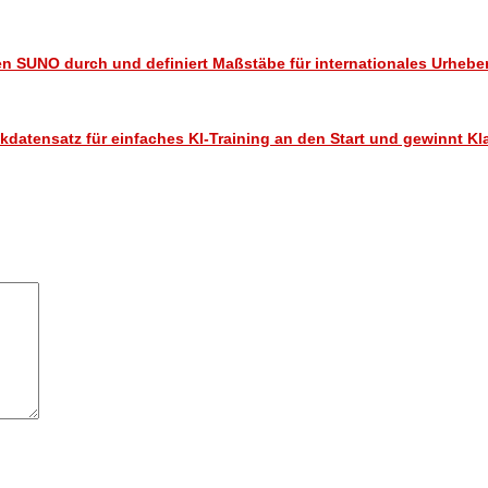
n SUNO durch und definiert Maßstäbe für internationales Urhebe
datensatz für einfaches KI-Training an den Start und gewinnt Kl