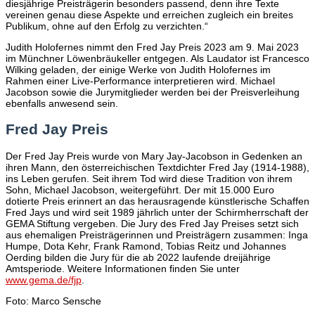
diesjährige Preisträgerin besonders passend, denn ihre Texte
vereinen genau diese Aspekte und erreichen zugleich ein breites
Publikum, ohne auf den Erfolg zu verzichten.“
Judith Holofernes nimmt den Fred Jay Preis 2023 am 9. Mai 2023
im Münchner Löwenbräukeller entgegen. Als Laudator ist Francesco
Wilking geladen, der einige Werke von Judith Holofernes im
Rahmen einer Live-Performance interpretieren wird. Michael
Jacobson sowie die Jurymitglieder werden bei der Preisverleihung
ebenfalls anwesend sein.
Fred Jay Preis
Der Fred Jay Preis wurde von Mary Jay-Jacobson in Gedenken an
ihren Mann, den österreichischen Textdichter Fred Jay (1914-1988),
ins Leben gerufen. Seit ihrem Tod wird diese Tradition von ihrem
Sohn, Michael Jacobson, weitergeführt. Der mit 15.000 Euro
dotierte Preis erinnert an das herausragende künstlerische Schaffen
Fred Jays und wird seit 1989 jährlich unter der Schirmherrschaft der
GEMA Stiftung vergeben. Die Jury des Fred Jay Preises setzt sich
aus ehemaligen Preisträgerinnen und Preisträgern zusammen: Inga
Humpe, Dota Kehr, Frank Ramond, Tobias Reitz und Johannes
Oerding bilden die Jury für die ab 2022 laufende dreijährige
Amtsperiode. Weitere Informationen finden Sie unter
www.gema.de/fjp
.
Foto: Marco Sensche