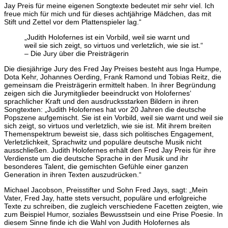
Jay Preis für meine eigenen Songtexte bedeutet mir sehr viel. Ich
freue mich für mich und für dieses achtjährige Mädchen, das mit
Stift und Zettel vor dem Plattenspieler lag.“
„Judith Holofernes ist ein Vorbild, weil sie warnt und
weil sie sich zeigt, so virtuos und verletzlich, wie sie ist.“
– Die Jury über die Preisträgerin
Die diesjährige Jury des Fred Jay Preises besteht aus Inga Humpe,
Dota Kehr, Johannes Oerding, Frank Ramond und Tobias Reitz, die
gemeinsam die Preisträgerin ermittelt haben. In ihrer Begründung
zeigen sich die Jurymitglieder beeindruckt von Holofernes‘
sprachlicher Kraft und den ausdrucksstarken Bildern in ihren
Songtexten: „Judith Holofernes hat vor 20 Jahren die deutsche
Popszene aufgemischt. Sie ist ein Vorbild, weil sie warnt und weil sie
sich zeigt, so virtuos und verletzlich, wie sie ist. Mit ihrem breiten
Themenspektrum beweist sie, dass sich politisches Engagement,
Verletzlichkeit, Sprachwitz und populäre deutsche Musik nicht
ausschließen. Judith Holofernes erhält den Fred Jay Preis für ihre
Verdienste um die deutsche Sprache in der Musik und ihr
besonderes Talent, die gemischten Gefühle einer ganzen
Generation in ihren Texten auszudrücken.“
Michael Jacobson, Preisstifter und Sohn Fred Jays, sagt: „Mein
Vater, Fred Jay, hatte stets versucht, populäre und erfolgreiche
Texte zu schreiben, die zugleich verschiedene Facetten zeigten, wie
zum Beispiel Humor, soziales Bewusstsein und eine Prise Poesie. In
diesem Sinne finde ich die Wahl von Judith Holofernes als