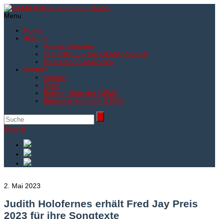
Menu
Home
Aktionen
Veranstaltungen
HITSINGLE – Der GEMA-Podcast
#marathonmitderpolitik
Kontakt
Kontakt
Team
Berliner Büro der GEMA
Brüsseler Büro der GEMA
Search
2. Mai 2023
Judith Holofernes erhält Fred Jay Preis
2023 für ihre Songtexte