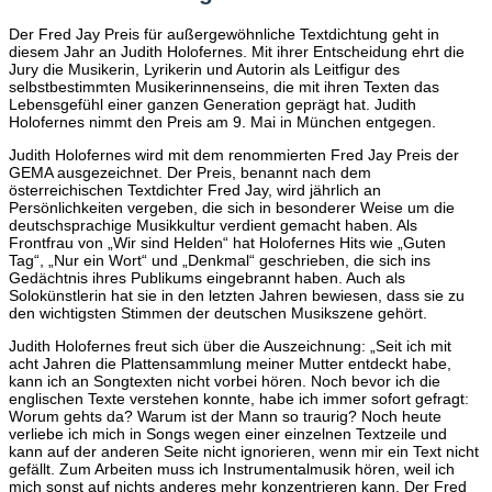
Der Fred Jay Preis für außergewöhnliche Textdichtung geht in
diesem Jahr an Judith Holofernes. Mit ihrer Entscheidung ehrt die
Jury die Musikerin, Lyrikerin und Autorin als Leitfigur des
selbstbestimmten Musikerinnenseins, die mit ihren Texten das
Lebensgefühl einer ganzen Generation geprägt hat. Judith
Holofernes nimmt den Preis am 9. Mai in München entgegen.
Judith Holofernes wird mit dem renommierten Fred Jay Preis der
GEMA ausgezeichnet. Der Preis, benannt nach dem
österreichischen Textdichter Fred Jay, wird jährlich an
Persönlichkeiten vergeben, die sich in besonderer Weise um die
deutschsprachige Musikkultur verdient gemacht haben. Als
Frontfrau von „Wir sind Helden“ hat Holofernes Hits wie „Guten
Tag“, „Nur ein Wort“ und „Denkmal“ geschrieben, die sich ins
Gedächtnis ihres Publikums eingebrannt haben. Auch als
Solokünstlerin hat sie in den letzten Jahren bewiesen, dass sie zu
den wichtigsten Stimmen der deutschen Musikszene gehört.
Judith Holofernes freut sich über die Auszeichnung: „Seit ich mit
acht Jahren die Plattensammlung meiner Mutter entdeckt habe,
kann ich an Songtexten nicht vorbei hören. Noch bevor ich die
englischen Texte verstehen konnte, habe ich immer sofort gefragt:
Worum gehts da? Warum ist der Mann so traurig? Noch heute
verliebe ich mich in Songs wegen einer einzelnen Textzeile und
kann auf der anderen Seite nicht ignorieren, wenn mir ein Text nicht
gefällt. Zum Arbeiten muss ich Instrumentalmusik hören, weil ich
mich sonst auf nichts anderes mehr konzentrieren kann. Der Fred