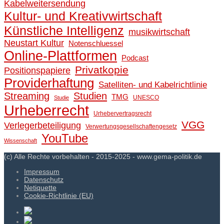
Kabelweitersendung
Kultur- und Kreativwirtschaft
Künstliche Intelligenz
musikwirtschaft
Neustart Kultur
Notenschluessel
Online-Plattformen
Podcast
Privatkopie
Positionspapiere
Providerhaftung
Satelliten- und Kabelrichtlinie
Streaming
Studien
TMG
UNESCO
Studie
Urheberrecht
Urhebervertragsrecht
VGG
Verlegerbeteiligung
Verwertungsgesellschaftengesetz
YouTube
Wissenschaft
(c) Alle Rechte vorbehalten - 2015-2025 - www.gema-politik.de
Impressum
Datenschutz
Netiquette
Cookie-Richtlinie (EU)