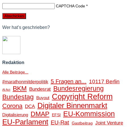
CAPTCHA Code
*
Wer hat’s geschrieben?
Redaktion
Alle Beiträge...
5 Fragen an...
10117 Berlin
#marathonmitderpolitik
BKM
Bundesregierung
Bundesrat
AI Act
Copyright Reform
Bundestag
Buyout
Digitaler Binnenmarkt
Corona
DCA
EU-Kommission
DMAP
Digitalisierung
EFSI
EU-Parlament
EU-Rat
Joint Venture
Gastbeitrag