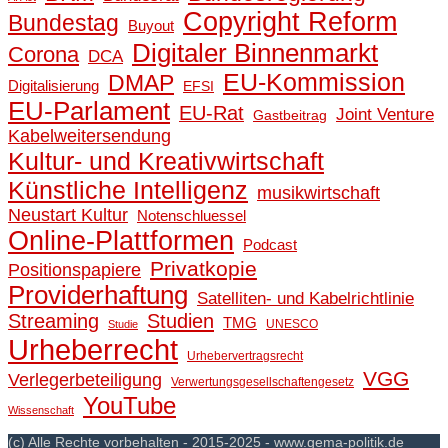
Copyright Reform
Bundestag
Buyout
Digitaler Binnenmarkt
Corona
DCA
EU-Kommission
DMAP
Digitalisierung
EFSI
EU-Parlament
EU-Rat
Joint Venture
Gastbeitrag
Kabelweitersendung
Kultur- und Kreativwirtschaft
Künstliche Intelligenz
musikwirtschaft
Neustart Kultur
Notenschluessel
Online-Plattformen
Podcast
Privatkopie
Positionspapiere
Providerhaftung
Satelliten- und Kabelrichtlinie
Streaming
Studien
TMG
UNESCO
Studie
Urheberrecht
Urhebervertragsrecht
VGG
Verlegerbeteiligung
Verwertungsgesellschaftengesetz
YouTube
Wissenschaft
(c) Alle Rechte vorbehalten - 2015-2025 - www.gema-politik.de