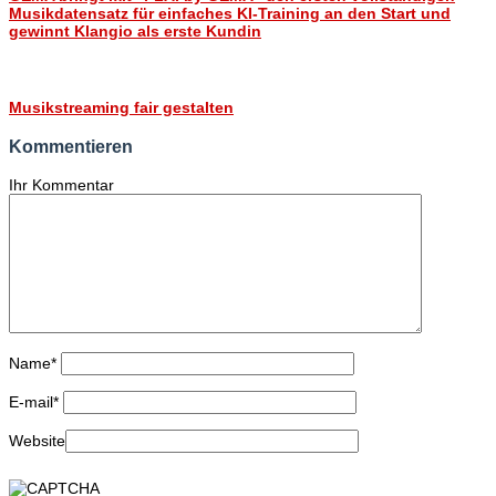
Musikdatensatz für einfaches KI-Training an den Start und
gewinnt Klangio als erste Kundin
Musikstreaming fair gestalten
Kommentieren
Ihr Kommentar
Name
*
E-mail
*
Website