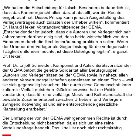
„Wir halten die Entscheidung für falsch. Besonders bedauerlich ist,
dass das Kammergericht allein darauf abstellt, wer die Rechte
eingebracht hat. Dieses Prinzip kann je nach Ausgestaltung des
Verlagsvertrages auch zulasten der Urheber wirken“, kommentiert
Dr. Harald Heker, Vorstandsvorsitzender der GEMA.
„Entscheidender ist jedoch, dass die Autoren und Verleger sich seit
Jahrzehnten darüber einig sind, dass beide wirtschaftlich von den
Einnahmen durch die Rechteeinräumung profitieren sollen. Wenn
der Urheber den Verleger als Gegenleistung für die verlegerische
Tätigkeit entlohnen möchte, ist diese Beteiligung legitim“, ergänzt
Dr. Heker.
Prof. Dr. Enjott Schneider, Komponist und Aufsichtsratsvorsitzender
der GEMA betont die gelebte Solidarität aller Berufsgruppen:
„Autoren und Verleger sitzen bei der GEMA sowie in nahezu allen
anderen Verwertungsgellschaften gemeinsam an einem Tisch – weil
sie sich gegenseitig brauchen. Nur durch diese Gemeinschaft kann
kulturelle Vielfalt entstehen. Glücklicherweise hat die Politik
verstanden, dass für eine vielfältige Musik- und Kulturlandschaft die
bewährte Zusammenarbeit zwischen Urhebern und Verlergern
zwingend notwendig ist und eine entsprechende gesetzliche
Klarstellung erarbeitet.“
Der Umfang der von der GEMA wahrgenommen Rechte ist durch
die Entscheidung nicht betroffen, da es sich um eine reine
Verteilungsfrage handelt. Das Urteil ist noch nicht rechtskräftig.