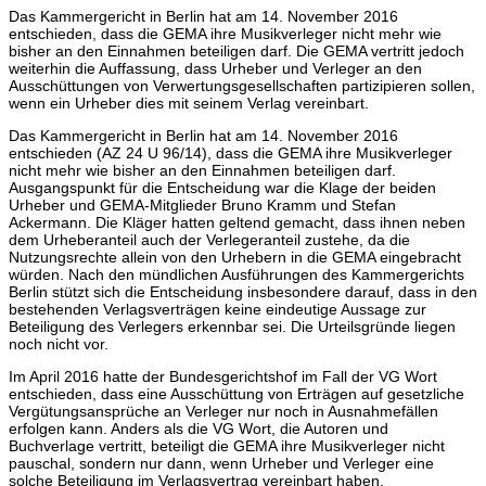
Das Kammergericht in Berlin hat am 14. November 2016
entschieden, dass die GEMA ihre Musikverleger nicht mehr wie
bisher an den Einnahmen beteiligen darf. Die GEMA vertritt jedoch
weiterhin die Auffassung, dass Urheber und Verleger an den
Ausschüttungen von Verwertungsgesellschaften partizipieren sollen,
wenn ein Urheber dies mit seinem Verlag vereinbart.
Das Kammergericht in Berlin hat am 14. November 2016
entschieden (AZ 24 U 96/14), dass die GEMA ihre Musikverleger
nicht mehr wie bisher an den Einnahmen beteiligen darf.
Ausgangspunkt für die Entscheidung war die Klage der beiden
Urheber und GEMA-Mitglieder Bruno Kramm und Stefan
Ackermann. Die Kläger hatten geltend gemacht, dass ihnen neben
dem Urheberanteil auch der Verlegeranteil zustehe, da die
Nutzungsrechte allein von den Urhebern in die GEMA eingebracht
würden. Nach den mündlichen Ausführungen des Kammergerichts
Berlin stützt sich die Entscheidung insbesondere darauf, dass in den
bestehenden Verlagsverträgen keine eindeutige Aussage zur
Beteiligung des Verlegers erkennbar sei. Die Urteilsgründe liegen
noch nicht vor.
Im April 2016 hatte der Bundesgerichtshof im Fall der VG Wort
entschieden, dass eine Ausschüttung von Erträgen auf gesetzliche
Vergütungsansprüche an Verleger nur noch in Ausnahmefällen
erfolgen kann. Anders als die VG Wort, die Autoren und
Buchverlage vertritt, beteiligt die GEMA ihre Musikverleger nicht
pauschal, sondern nur dann, wenn Urheber und Verleger eine
solche Beteiligung im Verlagsvertrag vereinbart haben.