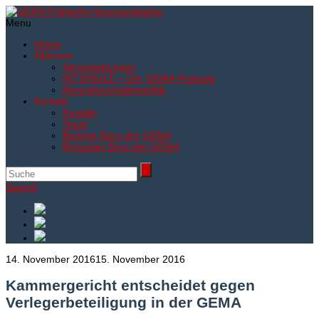
Menu
Home
Aktionen
Veranstaltungen
HITSINGLE – Der GEMA-Podcast
#marathonmitderpolitik
Kontakt
Kontakt
Team
Berliner Büro der GEMA
Brüsseler Büro der GEMA
Search
14. November 2016
15. November 2016
Kammergericht entscheidet gegen
Verlegerbeteiligung in der GEMA