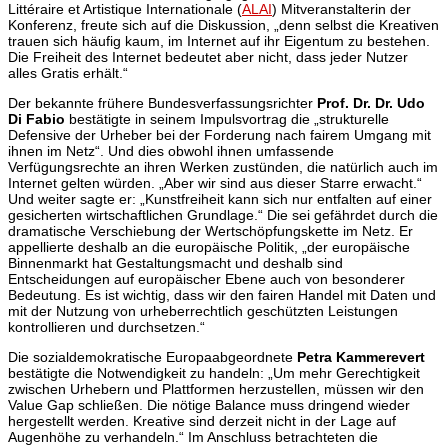
Littéraire et Artistique Internationale (
ALAI
) Mitveranstalterin der
Konferenz, freute sich auf die Diskussion, „denn selbst die Kreativen
trauen sich häufig kaum, im Internet auf ihr Eigentum zu bestehen.
Die Freiheit des Internet bedeutet aber nicht, dass jeder Nutzer
alles Gratis erhält.“
Der bekannte frühere Bundesverfassungsrichter
Prof. Dr. Dr. Udo
Di Fabio
bestätigte in seinem Impulsvortrag die „strukturelle
Defensive der Urheber bei der Forderung nach fairem Umgang mit
ihnen im Netz“. Und dies obwohl ihnen umfassende
Verfügungsrechte an ihren Werken zustünden, die natürlich auch im
Internet gelten würden. „Aber wir sind aus dieser Starre erwacht.“
Und weiter sagte er: „Kunstfreiheit kann sich nur entfalten auf einer
gesicherten wirtschaftlichen Grundlage.“ Die sei gefährdet durch die
dramatische Verschiebung der Wertschöpfungskette im Netz. Er
appellierte deshalb an die europäische Politik, „der europäische
Binnenmarkt hat Gestaltungsmacht und deshalb sind
Entscheidungen auf europäischer Ebene auch von besonderer
Bedeutung. Es ist wichtig, dass wir den fairen Handel mit Daten und
mit der Nutzung von urheberrechtlich geschützten Leistungen
kontrollieren und durchsetzen.“
Die sozialdemokratische Europaabgeordnete
Petra Kammerevert
bestätigte die Notwendigkeit zu handeln: „Um mehr Gerechtigkeit
zwischen Urhebern und Plattformen herzustellen, müssen wir den
Value Gap schließen. Die nötige Balance muss dringend wieder
hergestellt werden. Kreative sind derzeit nicht in der Lage auf
Augenhöhe zu verhandeln.“ Im Anschluss betrachteten die