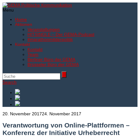
Menu
Home
Aktionen
Veranstaltungen
HITSINGLE – Der GEMA-Podcast
#marathonmitderpolitik
Kontakt
Kontakt
Team
Berliner Büro der GEMA
Brüsseler Büro der GEMA
Search
20. November 2017
24. November 2017
Verantwortung von Online-Plattformen –
Konferenz der Initiative Urheberrecht