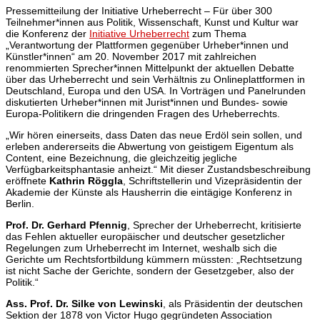
Pressemitteilung der Initiative Urheberrecht – Für über 300
Teilnehmer*innen aus Politik, Wissenschaft, Kunst und Kultur war
die Konferenz der
Initiative Urheberrecht
zum Thema
„Verantwortung der Plattformen gegenüber Urheber*innen und
Künstler*innen“ am 20. November 2017 mit zahlreichen
renommierten Sprecher*innen Mittelpunkt der aktuellen Debatte
über das Urheberrecht und sein Verhältnis zu Onlineplattformen in
Deutschland, Europa und den USA. In Vorträgen und Panelrunden
diskutierten Urheber*innen mit Jurist*innen und Bundes- sowie
Europa-Politikern die dringenden Fragen des Urheberrechts.
„Wir hören einerseits, dass Daten das neue Erdöl sein sollen, und
erleben andererseits die Abwertung von geistigem Eigentum als
Content, eine Bezeichnung, die gleichzeitig jegliche
Verfügbarkeitsphantasie anheizt.“ Mit dieser Zustandsbeschreibung
eröffnete
Kathrin Röggla
, Schriftstellerin und Vizepräsidentin der
Akademie der Künste als Hausherrin die eintägige Konferenz in
Berlin.
Prof. Dr. Gerhard Pfennig
, Sprecher der Urheberrecht, kritisierte
das Fehlen aktueller europäischer und deutscher gesetzlicher
Regelungen zum Urheberrecht im Internet, weshalb sich die
Gerichte um Rechtsfortbildung kümmern müssten: „Rechtsetzung
ist nicht Sache der Gerichte, sondern der Gesetzgeber, also der
Politik.“
Ass. Prof. Dr. Silke von Lewinski
, als Präsidentin der deutschen
Sektion der 1878 von Victor Hugo gegründeten Association