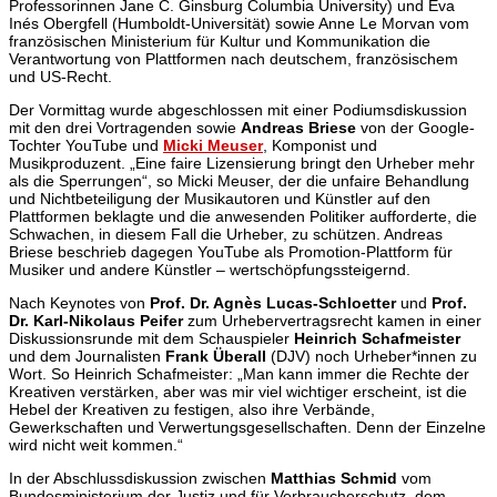
Professorinnen Jane C. Ginsburg Columbia University) und Eva
Inés Obergfell (Humboldt-Universität) sowie Anne Le Morvan vom
französischen Ministerium für Kultur und Kommunikation die
Verantwortung von Plattformen nach deutschem, französischem
und US-Recht.
Der Vormittag wurde abgeschlossen mit einer Podiumsdiskussion
mit den drei Vortragenden sowie
Andreas Briese
von der Google-
Tochter YouTube und
Micki Meuser
, Komponist und
Musikproduzent. „Eine faire Lizensierung bringt den Urheber mehr
als die Sperrungen“, so Micki Meuser, der die unfaire Behandlung
und Nichtbeteiligung der Musikautoren und Künstler auf den
Plattformen beklagte und die anwesenden Politiker aufforderte, die
Schwachen, in diesem Fall die Urheber, zu schützen. Andreas
Briese beschrieb dagegen YouTube als Promotion-Plattform für
Musiker und andere Künstler – wertschöpfungssteigernd.
Nach Keynotes von
Prof. Dr. Agnès Lucas-Schloetter
und
Prof.
Dr. Karl-Nikolaus Peifer
zum Urhebervertragsrecht kamen in einer
Diskussionsrunde mit dem Schauspieler
Heinrich Schafmeister
und dem Journalisten
Frank Überall
(DJV) noch Urheber*innen zu
Wort. So Heinrich Schafmeister: „Man kann immer die Rechte der
Kreativen verstärken, aber was mir viel wichtiger erscheint, ist die
Hebel der Kreativen zu festigen, also ihre Verbände,
Gewerkschaften und Verwertungsgesellschaften. Denn der Einzelne
wird nicht weit kommen.“
In der Abschlussdiskussion zwischen
Matthias Schmid
vom
Bundesministerium der Justiz und für Verbraucherschutz, dem