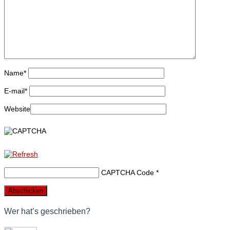
Name
*
E-mail
*
Website
CAPTCHA Code
*
Wer hat’s geschrieben?