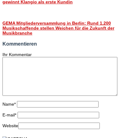
gewinnt Klangio als erste Kundin
GEMA Mitgliederversammlung in Berlin: Rund 1.200
Musikschaffende stellen Weichen für die Zukunft der
Musikbranche
Kommentieren
Ihr Kommentar
Name
*
E-mail
*
Website