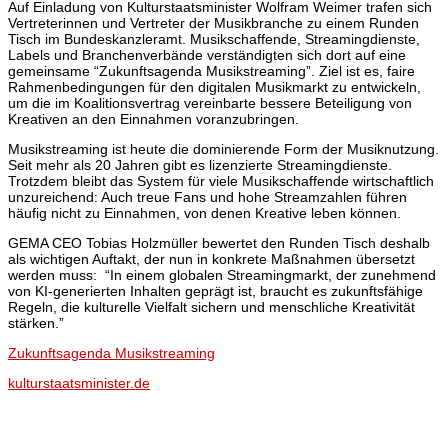
Auf Einladung von Kulturstaatsminister Wolfram Weimer trafen sich
Vertreterinnen und Vertreter der Musikbranche zu einem Runden
Tisch im Bundeskanzleramt.
Musikschaffende, Streamingdienste,
Labels und Branchenverbände verständigten sich dort auf eine
gemeinsame “Zukunftsagenda Musikstreaming”. Ziel ist es, faire
Rahmenbedingungen für den digitalen Musikmarkt zu entwickeln,
um die im Koalitionsvertrag vereinbarte bessere Beteiligung von
Kreativen an den Einnahmen voranzubringen.
Musikstreaming ist heute die dominierende Form der Musiknutzung.
Seit mehr als 20 Jahren gibt es lizenzierte Streamingdienste.
Trotzdem bleibt das System für viele Musikschaffende wirtschaftlich
unzureichend: Auch treue Fans und hohe Streamzahlen führen
häufig nicht zu Einnahmen, von denen Kreative leben können.
GEMA CEO Tobias Holzmüller bewertet den Runden Tisch deshalb
als wichtigen Auftakt, der nun in konkrete Maßnahmen übersetzt
werden muss: “In einem globalen Streamingmarkt, der zunehmend
von KI-generierten Inhalten geprägt ist, braucht es zukunftsfähige
Regeln, die kulturelle Vielfalt sichern und menschliche Kreativität
stärken.”
Zukunftsagenda Musikstreaming
kulturstaatsminister.de