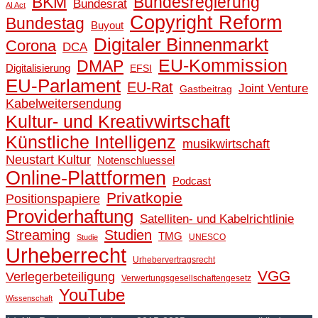
BKM
Bundesregierung
Bundesrat
AI Act
Copyright Reform
Bundestag
Buyout
Digitaler Binnenmarkt
Corona
DCA
EU-Kommission
DMAP
Digitalisierung
EFSI
EU-Parlament
EU-Rat
Joint Venture
Gastbeitrag
Kabelweitersendung
Kultur- und Kreativwirtschaft
Künstliche Intelligenz
musikwirtschaft
Neustart Kultur
Notenschluessel
Online-Plattformen
Podcast
Privatkopie
Positionspapiere
Providerhaftung
Satelliten- und Kabelrichtlinie
Streaming
Studien
TMG
UNESCO
Studie
Urheberrecht
Urhebervertragsrecht
VGG
Verlegerbeteiligung
Verwertungsgesellschaftengesetz
YouTube
Wissenschaft