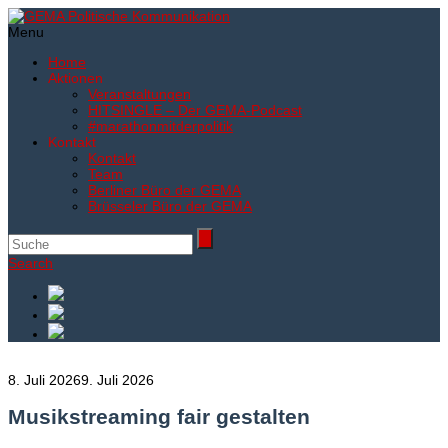
Menu
Home
Aktionen
Veranstaltungen
HITSINGLE – Der GEMA-Podcast
#marathonmitderpolitik
Kontakt
Kontakt
Team
Berliner Büro der GEMA
Brüsseler Büro der GEMA
Search
8. Juli 2026
9. Juli 2026
Musikstreaming fair gestalten