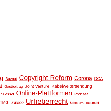
Copyright Reform
ag
Corona
DCA
Buyout
t
Kabelweitersendung
Joint Venture
Gastbeitrag
Online-Plattformen
hluessel
Podcast
Urheberrecht
TMG
UNESCO
Urhebervertragsrecht