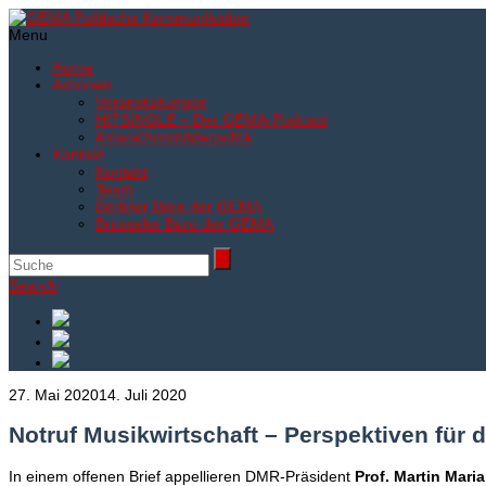
Menu
Home
Aktionen
Veranstaltungen
HITSINGLE – Der GEMA-Podcast
#marathonmitderpolitik
Kontakt
Kontakt
Team
Berliner Büro der GEMA
Brüsseler Büro der GEMA
Search
27. Mai 2020
14. Juli 2020
Notruf Musikwirtschaft – Perspektiven für di
In einem offenen Brief appellieren DMR-Präsident
Prof.
Martin Maria