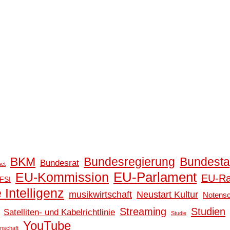
BKM
Bundesregierung
Bundest
Bundesrat
Act
EU-Parlament
EU-Kommission
EU-Ra
FSI
 Intelligenz
musikwirtschaft
Neustart Kultur
Notensc
Streaming
Studien
Satelliten- und Kabelrichtlinie
Studie
YouTube
nschaft