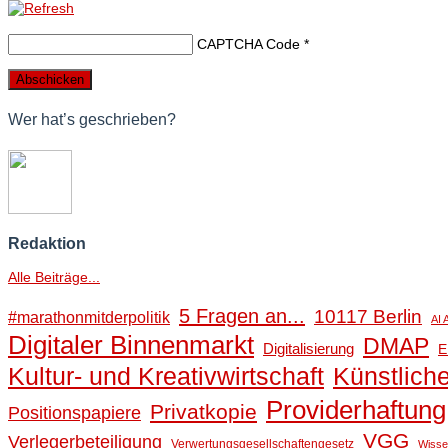
CAPTCHA Code
*
Wer hat’s geschrieben?
Redaktion
Alle Beiträge...
5 Fragen an...
10117 Berlin
#marathonmitderpolitik
AI 
Digitaler Binnenmarkt
DMAP
Digitalisierung
E
Kultur- und Kreativwirtschaft
Künstliche
Providerhaftung
Privatkopie
Positionspapiere
VGG
Verlegerbeteiligung
Verwertungsgesellschaftengesetz
Wisse