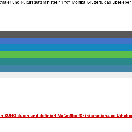
tmaier und Kulturstaatsministerin Prof. Monika Grütters, das Überleben 
n SUNO durch und definiert Maßstäbe für internationales Urhebe