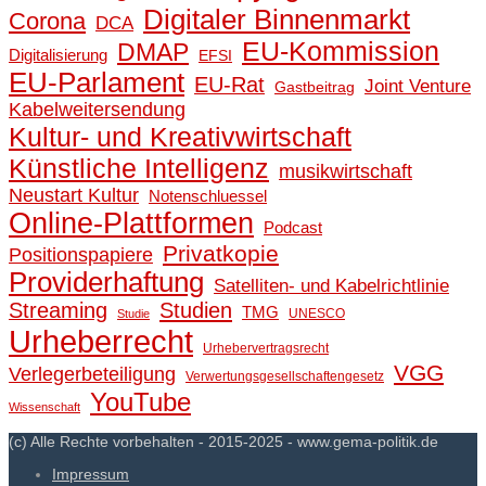
Digitaler Binnenmarkt
Corona
DCA
EU-Kommission
DMAP
Digitalisierung
EFSI
EU-Parlament
EU-Rat
Joint Venture
Gastbeitrag
Kabelweitersendung
Kultur- und Kreativwirtschaft
Künstliche Intelligenz
musikwirtschaft
Neustart Kultur
Notenschluessel
Online-Plattformen
Podcast
Privatkopie
Positionspapiere
Providerhaftung
Satelliten- und Kabelrichtlinie
Streaming
Studien
TMG
UNESCO
Studie
Urheberrecht
Urhebervertragsrecht
VGG
Verlegerbeteiligung
Verwertungsgesellschaftengesetz
YouTube
Wissenschaft
(c) Alle Rechte vorbehalten - 2015-2025 - www.gema-politik.de
Impressum