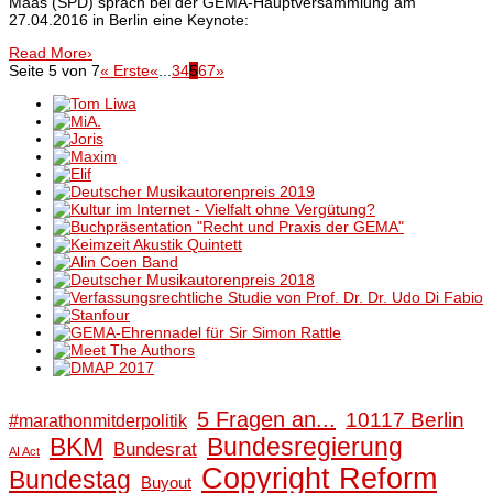
Maas (SPD) sprach bei der GEMA-Hauptversammlung am
27.04.2016 in Berlin eine Keynote:
Read More
›
Seite 5 von 7
« Erste
«
...
3
4
5
6
7
»
5 Fragen an...
10117 Berlin
#marathonmitderpolitik
BKM
Bundesregierung
Bundesrat
AI Act
Copyright Reform
Bundestag
Buyout