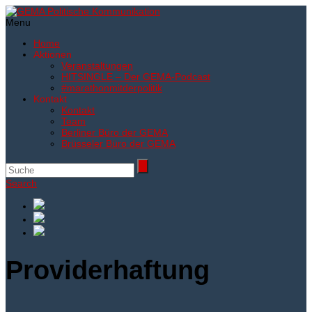
Menu
Home
Aktionen
Veranstaltungen
HITSINGLE – Der GEMA-Podcast
#marathonmitderpolitik
Kontakt
Kontakt
Team
Berliner Büro der GEMA
Brüsseler Büro der GEMA
Search
Providerhaftung