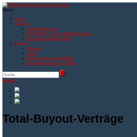
Menu
Home
Aktionen
Veranstaltungen
HITSINGLE – Der GEMA-Podcast
#marathonmitderpolitik
Kontakt
Kontakt
Team
Berliner Büro der GEMA
Brüsseler Büro der GEMA
Search
Total-Buyout-Verträge