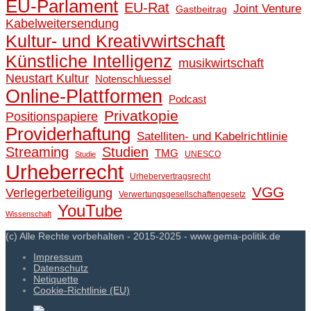
EU-Parlament
EU-Rat
Joint Venture
Gastbeitrag
Kabelweitersendung
Kultur- und Kreativwirtschaft
Künstliche Intelligenz
musikwirtschaft
Neustart Kultur
Notenschluessel
Online-Plattformen
Podcast
Privatkopie
Positionspapiere
Providerhaftung
Satelliten- und Kabelrichtlinie
Streaming
Studien
TMG
UNESCO
Studie
Urheberrecht
Urhebervertragsrecht
VGG
Verlegerbeteiligung
Verwertungsgesellschaftengesetz
YouTube
Wissenschaft
(c) Alle Rechte vorbehalten - 2015-2025 - www.gema-politik.de
Impressum
Datenschutz
Netiquette
Cookie-Richtlinie (EU)