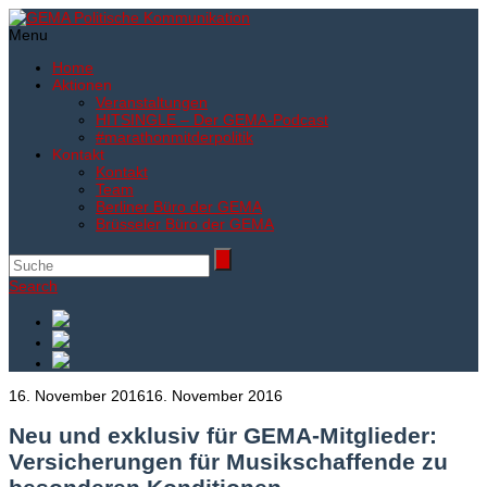
Menu
Home
Aktionen
Veranstaltungen
HITSINGLE – Der GEMA-Podcast
#marathonmitderpolitik
Kontakt
Kontakt
Team
Berliner Büro der GEMA
Brüsseler Büro der GEMA
Search
16. November 2016
16. November 2016
Neu und exklusiv für GEMA-Mitglieder:
Versicherungen für Musikschaffende zu