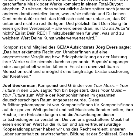
geschaffene Musik oder Werke komplett in einem Total-Buyout
abgeben. Zu wissen, dass selbst etliche Jahre später noch jemand
anderes damit anstellen kann, was er/sie möchte und Du keinen
Cent mehr dafür siehst, das fühlt sich nicht nur unfair an, das IST
unfair und nicht zu rechtfertigen. Und plötzlich läuft Dein Song für
einen großen Werbespot – alle verdienen dran, nur Du als Autor*in
nicht? Es ist Dein RECHT mitzubestimmen für wen, was und zu
welchem Wert Deine Kunst weiterverwertet wird.“
Komponist und Mitglied des GEMA Aufsichtsrats
Jörg Evers
sagte:
„Das hart erkämpfte Recht von Urheber*innen auf eine
angemessene Vergütung bzw. Erfolgsbeteiligung an der Nutzung
ihrer Werke sollte niemals durch so genannte ‘Buyouts’ umgangen
oder ausgehebelt werden können. Es ist ein unverzichtbares
Menschenrecht und ermöglicht eine langfristige Existenzsicherung
der Kreativen.“
Joel Beckerman
, Komponist und Gründer von
Your Music – Your
Future
in den USA, sagte: “Ich bin begeistert, dass
Your Music –
Your Future
zum Wohle der Komponist*innen im gesamten
deutschsprachigen Raum angepasst wurde. Diese
Aufklärungskampagne ist von Komponist*innen für Komponist*innen
auf der ganzen Welt gedacht und soll Musikschaffenden helfen, ihre
Rechte, ihre Entscheidungen und die Auswirkungen dieser
Entscheidungen zu verstehen. Die von uns geschaffene Musik hat
einen enormen Wert für die Kultur, und als vertrauenswürdige
Kooperationspartner haben wir uns das Recht verdient, unseren
Lebensunterhalt zu erwirtschaften. Bildung ist der Schlüssel. Dies ist