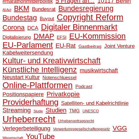
5 Fragen an...
10117 Berlin
#marathonmitderpolitik
BKM
Bundesregierung
Bundesrat
AI Act
Copyright Reform
Bundestag
Buyout
Digitaler Binnenmarkt
Corona
DCA
EU-Kommission
DMAP
Digitalisierung
EFSI
EU-Parlament
EU-Rat
Joint Venture
Gastbeitrag
Kabelweitersendung
Kultur- und Kreativwirtschaft
Künstliche Intelligenz
musikwirtschaft
Neustart Kultur
Notenschluessel
Online-Plattformen
Podcast
Privatkopie
Positionspapiere
Providerhaftung
Satelliten- und Kabelrichtlinie
Streaming
Studien
TMG
UNESCO
Studie
Urheberrecht
Urhebervertragsrecht
VGG
Verlegerbeteiligung
Verwertungsgesellschaftengesetz
YouTube
Wissenschaft