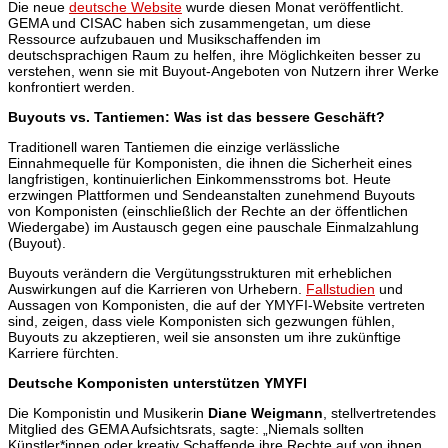
Die neue
deutsche Website
wurde diesen Monat veröffentlicht.
GEMA und CISAC haben sich zusammengetan, um diese
Ressource aufzubauen und Musikschaffenden im
deutschsprachigen Raum zu helfen, ihre Möglichkeiten besser zu
verstehen, wenn sie mit Buyout-Angeboten von Nutzern ihrer Werke
konfrontiert werden.
Buyouts vs. Tantiemen: Was ist das bessere Geschäft?
Traditionell waren Tantiemen die einzige verlässliche
Einnahmequelle für Komponisten, die ihnen die Sicherheit eines
langfristigen, kontinuierlichen Einkommensstroms bot. Heute
erzwingen Plattformen und Sendeanstalten zunehmend Buyouts
von Komponisten (einschließlich der Rechte an der öffentlichen
Wiedergabe) im Austausch gegen eine pauschale Einmalzahlung
(Buyout).
Buyouts verändern die Vergütungsstrukturen mit erheblichen
Auswirkungen auf die Karrieren von Urhebern.
Fallstudien
und
Aussagen von Komponisten, die auf der YMYFI-Website vertreten
sind, zeigen, dass viele Komponisten sich gezwungen fühlen,
Buyouts zu akzeptieren, weil sie ansonsten um ihre zukünftige
Karriere fürchten.
Deutsche Komponisten unterstützen YMYFI
Die Komponistin und Musikerin
Diane Weigmann
, stellvertretendes
Mitglied des GEMA Aufsichtsrats, sagte: „Niemals sollten
Künstler*innen oder kreativ Schaffende ihre Rechte auf von ihnen