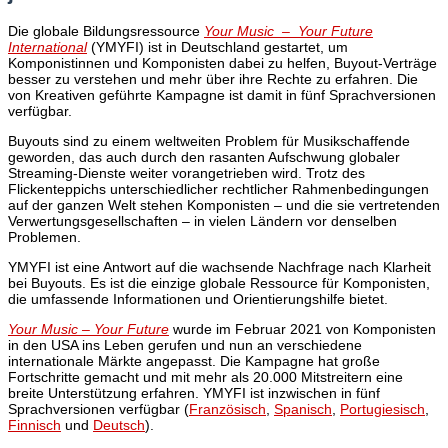
Die globale Bildungsressource
Your Music – Your Future
International
(YMYFI) ist in Deutschland gestartet, um
Komponistinnen und Komponisten dabei zu helfen, Buyout-Verträge
besser zu verstehen und mehr über ihre Rechte zu erfahren. Die
von Kreativen geführte Kampagne ist damit in fünf Sprachversionen
verfügbar.
Buyouts sind zu einem weltweiten Problem für Musikschaffende
geworden, das auch durch den rasanten Aufschwung globaler
Streaming-Dienste weiter vorangetrieben wird. Trotz des
Flickenteppichs unterschiedlicher rechtlicher Rahmenbedingungen
auf der ganzen Welt stehen Komponisten – und die sie vertretenden
Verwertungsgesellschaften – in vielen Ländern vor denselben
Problemen.
YMYFI ist eine Antwort auf die wachsende Nachfrage nach Klarheit
bei Buyouts. Es ist die einzige globale Ressource für Komponisten,
die umfassende Informationen und Orientierungshilfe bietet.
Your Music – Your Future
wurde im Februar 2021 von Komponisten
in den USA ins Leben gerufen und nun an verschiedene
internationale Märkte angepasst. Die Kampagne hat große
Fortschritte gemacht und mit mehr als 20.000 Mitstreitern eine
breite Unterstützung erfahren. YMYFI ist inzwischen in fünf
Sprachversionen verfügbar (
Französisch
,
Spanisch
,
Portugiesisch
,
Finnisch
und
Deutsch
).