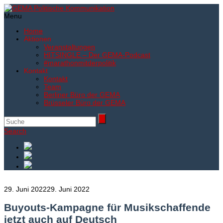
Menu
Home
Aktionen
Veranstaltungen
HITSINGLE – Der GEMA-Podcast
#marathonmitderpolitik
Kontakt
Kontakt
Team
Berliner Büro der GEMA
Brüsseler Büro der GEMA
Search
29. Juni 2022
29. Juni 2022
Buyouts-Kampagne für Musikschaffende
jetzt auch auf Deutsch