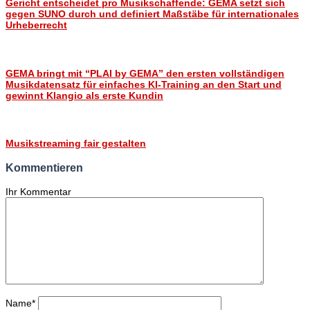
Gericht entscheidet pro Musikschaffende: GEMA setzt sich
gegen SUNO durch und definiert Maßstäbe für internationales
Urheberrecht
GEMA bringt mit “PLAI by GEMA” den ersten vollständigen
Musikdatensatz für einfaches KI-Training an den Start und
gewinnt Klangio als erste Kundin
Musikstreaming fair gestalten
Kommentieren
Ihr Kommentar
Name
*