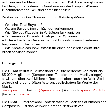
nicht nur ein Problem in Europa oder den USA. Es ist ein globales
Problem, und aus diesem Grund müssen die Komponist*innen
zusammenstehen. Wir sind damit nicht allein”.
Zu den wichtigsten Themen auf der Website gehören:
– Was sind Total Buyouts?
– Warum Buyouts immer häufiger vorkommen
– Wie “Buyout-Klauseln” in Verträgen funktionieren
– Tantiemen vs. Buyouts: Abwägen der Optionen
– Unterschiedliche Gesetze zu Total Buyouts in verschiedenen
Regionen und Territorien
– Wie Kreative das Bewusstsein für einen besseren Schutz ihrer
Arbeit schärfen können
Hintergrund
Die
GEMA
vertritt in Deutschland die Urheberrechte von mehr als
85.000 Mitgliedern (Komponisten, Textdichter und Musikverleger)
sowie von über zwei Millionen Rechteinhabern aus aller Welt. Sie ist
weltweit eine der größten Autorengesellschaften für Werke der
Musik.
www.gema.de
| Twitter:
@gema_news
| Facebook:
gema
|
YouTube
|Instagram:
gema
Die
CISAC
– International Confederation of Societies of Authors and
Composers – ist das weltweit führende Netzwerk von